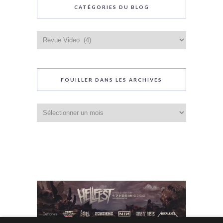
CATÉGORIES DU BLOG
Catégories
du
blog
FOUILLER DANS LES ARCHIVES
Fouiller
dans
les
archives