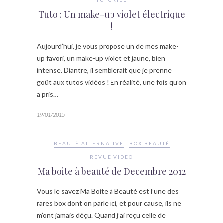
Tuto : Un make-up violet électrique
!
Aujourd’hui, je vous propose un de mes make-
up favori, un make-up violet et jaune, bien
intense. Diantre, il semblerait que je prenne
goût aux tutos vidéos ! En réalité, une fois qu’on
a pris…
19/01/2015
BEAUTÉ ALTERNATIVE
BOX BEAUTÉ
REVUE VIDEO
Ma boite à beauté de Decembre 2012
Vous le savez Ma Boite à Beauté est l’une des
rares box dont on parle ici, et pour cause, ils ne
m’ont jamais déçu. Quand j’ai reçu celle de