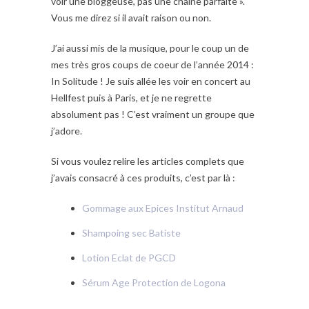
voir une bloggeuse, pas une chaîne parfaite ».
Vous me direz si il avait raison ou non.
J’ai aussi mis de la musique, pour le coup un de
mes très gros coups de coeur de l’année 2014 :
In Solitude ! Je suis allée les voir en concert au
Hellfest puis à Paris, et je ne regrette
absolument pas ! C’est vraiment un groupe que
j’adore.
Si vous voulez relire les articles complets que
j’avais consacré à ces produits, c’est par là :
Gommage aux Epices Institut Arnaud
Shampoing sec Batiste
Lotion Eclat de PGCD
Sérum Age Protection de Logona