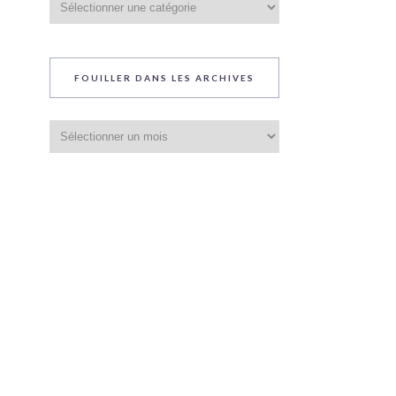
du
blog
FOUILLER DANS LES ARCHIVES
Fouiller
dans
les
archives