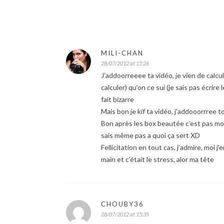
MILI-CHAN
28/07/2012 at 15:26
J’addoorreeee ta vidéo, je vien de calcul
calculer) qu’on ce sui (je sais pas écrire
fait bizarre
Mais bon je kif ta vidéo, j’addooorrree t
Bon après les box beautée c’est pas mon
sais même pas a quoi ça sert XD
Fellicitation en tout cas, j’admire, moi j
main et c’était le stress, alor ma tête
CHOUBY36
28/07/2012 at 15:35