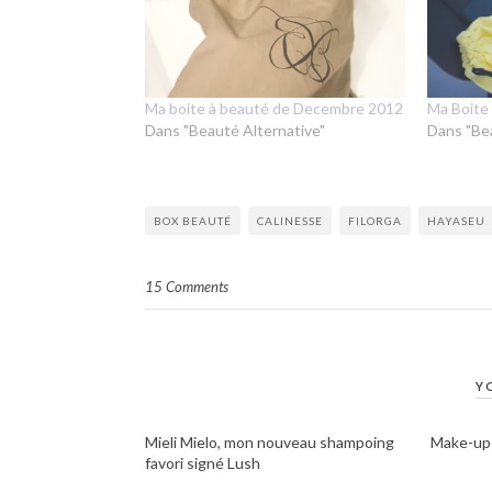
Ma boite à beauté de Decembre 2012
Ma Boite
Dans "Beauté Alternative"
Dans "Be
BOX BEAUTÉ
CALINESSE
FILORGA
HAYASEU
15 Comments
Y
Mieli Mielo, mon nouveau shampoing
Make-up :
favori signé Lush