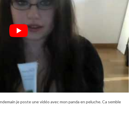
, le lendemain je poste une vidéo avec mon panda en peluche. Ca semble