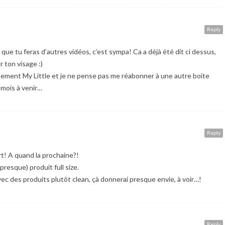
Reply
que tu feras d’autres vidéos, c’est sympa! Ca a déjà été dit ci dessus,
r ton visage :)
nnement My Little et je ne pense pas me réabonner à une autre boite
 mois à venir…
Reply
rt! A quand la prochaine?!
(presque) produit full size.
avec des produits plutôt clean, çà donnerai presque envie, à voir…!
Reply