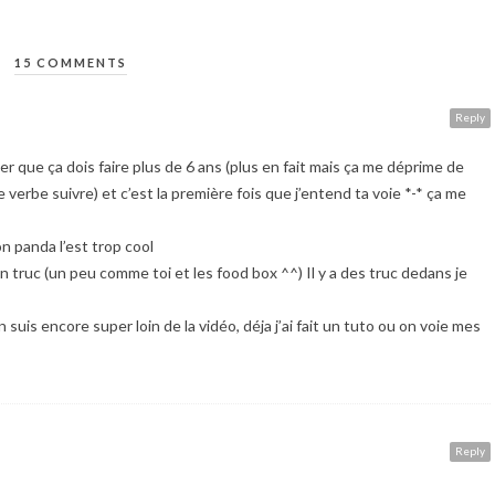
15 COMMENTS
Reply
er que ça dois faire plus de 6 ans (plus en fait mais ça me déprime de
 le verbe suivre) et c’est la première fois que j’entend ta voie *-* ça me
on panda l’est trop cool
 truc (un peu comme toi et les food box ^^) Il y a des truc dedans je
’en suis encore super loin de la vidéo, déja j’ai fait un tuto ou on voie mes
Reply