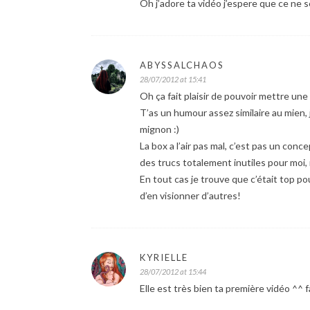
Oh j’adore ta vidéo j’espere que ce ne s
ABYSSALCHAOS
28/07/2012 at 15:41
Oh ça fait plaisir de pouvoir mettre une
T’as un humour assez similaire au mien,
mignon :)
La box a l’air pas mal, c’est pas un con
des trucs totalement inutiles pour moi,
En tout cas je trouve que c’était top pou
d’en visionner d’autres!
KYRIELLE
28/07/2012 at 15:44
Elle est très bien ta première vidéo ^^ f