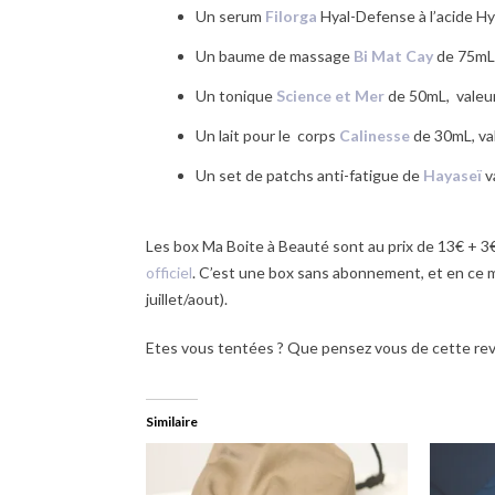
Un serum
Filorga
Hyal-Defense à l’acide Hy
Un baume de massage
Bi Mat Cay
de 75mL,
Un tonique
Science et Mer
de 50mL, valeu
Un lait pour le corps
Calinesse
de 30mL, val
Un set de patchs anti-fatigue de
Hayaseï
v
Les box Ma Boite à Beauté sont au prix de 13€ + 3€
officiel
. C’est une box sans abonnement, et en ce 
juillet/aout).
Etes vous tentées ? Que pensez vous de cette rev
Similaire