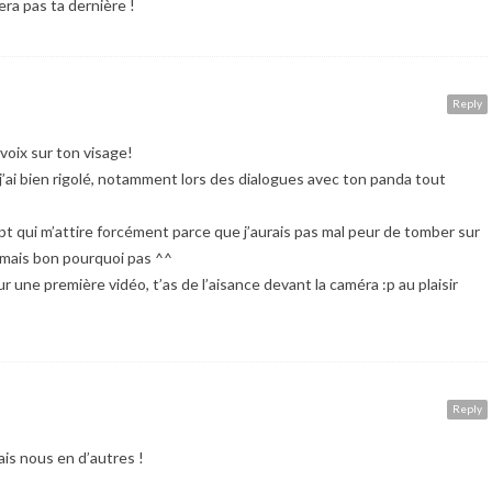
era pas ta dernière !
Reply
 voix sur ton visage!
 j’ai bien rigolé, notamment lors des dialogues avec ton panda tout
cept qui m’attire forcément parce que j’aurais pas mal peur de tomber sur
 mais bon pourquoi pas ^^
r une première vidéo, t’as de l’aisance devant la caméra :p au plaisir
Reply
ais nous en d’autres !