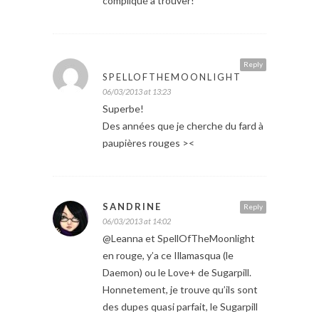
compliqué à trouver!
Reply
SPELLOFTHEMOONLIGHT
06/03/2013 at 13:23
Superbe!
Des années que je cherche du fard à
paupières rouges ><
SANDRINE
Reply
06/03/2013 at 14:02
@Leanna et SpellOfTheMoonlight
en rouge, y’a ce Illamasqua (le
Daemon) ou le Love+ de Sugarpill.
Honnetement, je trouve qu’ils sont
des dupes quasi parfait, le Sugarpill