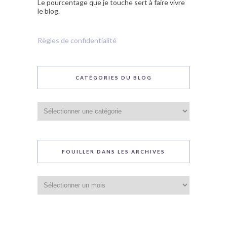
Le pourcentage que je touche sert à faire vivre
le blog.
Règles de confidentialité
CATÉGORIES DU BLOG
Catégories
du
blog
FOUILLER DANS LES ARCHIVES
Fouiller
dans
les
archives