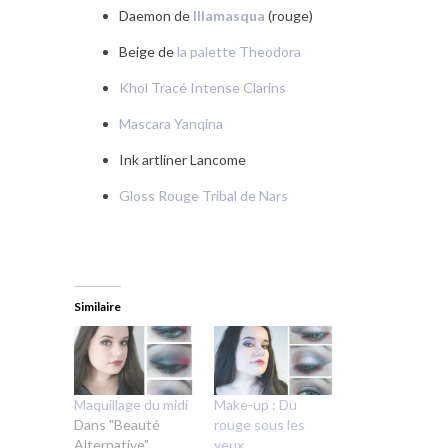
Daemon de
Illamasqua
(rouge)
Beige de
la palette Theodora
Khol Tracé Intense Clarins
Mascara Yanqina
Ink artliner Lancome
Gloss Rouge Tribal de Nars
Similaire
Maquillage du midi
Make-up : Du
Dans "Beauté
rouge sous les
Alternative"
yeux