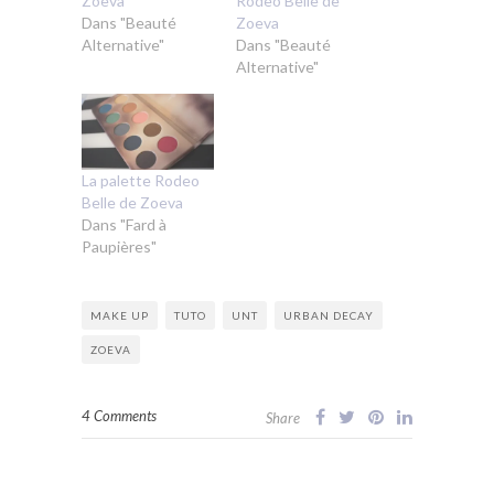
Zoeva
Rodeo Belle de
Dans "Beauté
Zoeva
Alternative"
Dans "Beauté
Alternative"
La palette Rodeo
Belle de Zoeva
Dans "Fard à
Paupières"
MAKE UP
TUTO
UNT
URBAN DECAY
ZOEVA
4 Comments
Share