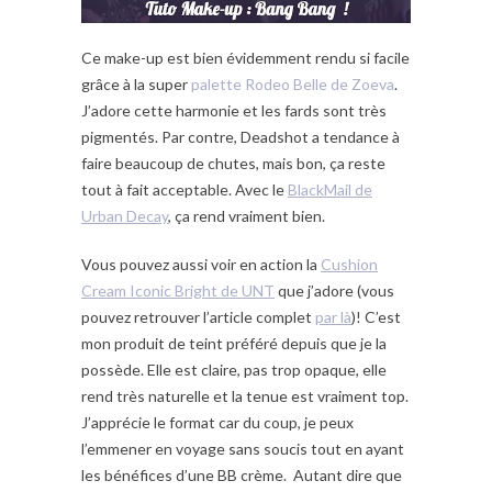
Ce make-up est bien évidemment rendu si facile
grâce à la super
palette Rodeo Belle de Zoeva
.
J’adore cette harmonie et les fards sont très
pigmentés. Par contre, Deadshot a tendance à
faire beaucoup de chutes, mais bon, ça reste
tout à fait acceptable. Avec le
BlackMail de
Urban Decay
, ça rend vraiment bien.
Vous pouvez aussi voir en action la
Cushion
Cream Iconic Bright de UNT
que j’adore (vous
pouvez retrouver l’article complet
par là
)! C’est
mon produit de teint préféré depuis que je la
possède. Elle est claire, pas trop opaque, elle
rend très naturelle et la tenue est vraiment top.
J’apprécie le format car du coup, je peux
l’emmener en voyage sans soucis tout en ayant
les bénéfices d’une BB crème. Autant dire que