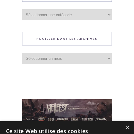
Catégories
du
blog
FOUILLER DANS LES ARCHIVES
Fouiller
dans
les
archives
×
Ce site Web utilise des cookies