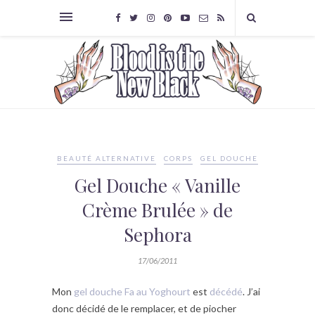
BEAUTÉ ALTERNATIVE
CORPS
GEL DOUCHE
Gel Douche « Vanille
Crème Brulée » de
Sephora
17/06/2011
Mon
gel douche Fa au Yoghourt
est
décédé
. J’ai
donc décidé de le remplacer, et de piocher