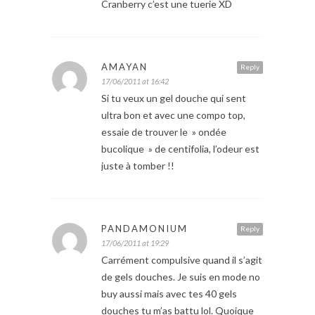
Cranberry c’est une tuerie XD
AMAYAN
Reply
17/06/2011 at 16:42
Si tu veux un gel douche qui sent
ultra bon et avec une compo top,
essaie de trouver le » ondée
bucolique » de centifolia, l’odeur est
juste à tomber !!
PANDAMONIUM
Reply
17/06/2011 at 19:29
Carrément compulsive quand il s’agit
de gels douches. Je suis en mode no
buy aussi mais avec tes 40 gels
douches tu m’as battu lol. Quoique