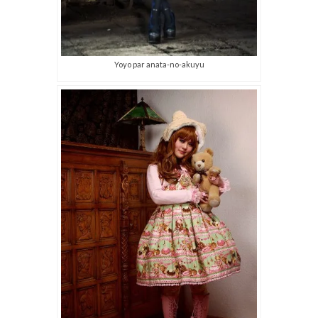
Yoyo par anata-no-akuyu