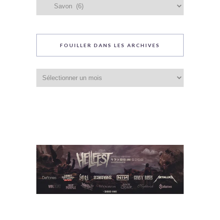
Catégories
du
blog
FOUILLER DANS LES ARCHIVES
Fouiller
dans
les
archives