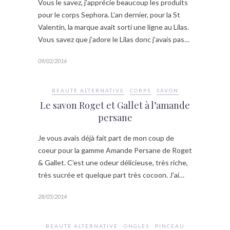
Vous le savez, j’apprécie beaucoup les produits
pour le corps Sephora. L’an dernier, pour la St
Valentin, la marque avait sorti une ligne au Lilas.
Vous savez que j’adore le Lilas donc j’avais pas…
09/02/2016
BEAUTÉ ALTERNATIVE
CORPS
SAVON
Le savon Roget et Gallet à l’amande
persane
Je vous avais déjà fait part de mon coup de
coeur pour la gamme Amande Persane de Roget
& Gallet. C’est une odeur délicieuse, très riche,
très sucrée et quelque part très cocoon. J’ai…
28/05/2014
BEAUTÉ ALTERNATIVE
ONGLES
PINCEAU