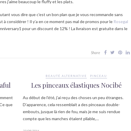
es j’aime beaucoup le fluffy et les plats.
autant vous dire que c’est un bon plan que je vous recommande sans
est à considérer ! Il y’a en ce moment pas mal de promos pour le
Rosegal
nniversary1 pour un discount de 12% ! La livraison est gratuite dans le
Share
BEAUTÉ ALTERNATIVE
PINCEAU
aful
Les pinceaux élastiques Nocibé
tamment
Au début de l’été, j’ai reçu des choses un peu étranges.
 Ce que
D’apparence, cela ressemblait a des pinceaux double-
embouts, jusque là rien de fou, mais je me suis rendue
compte que les manches étaient pliable,…
23/08/2016