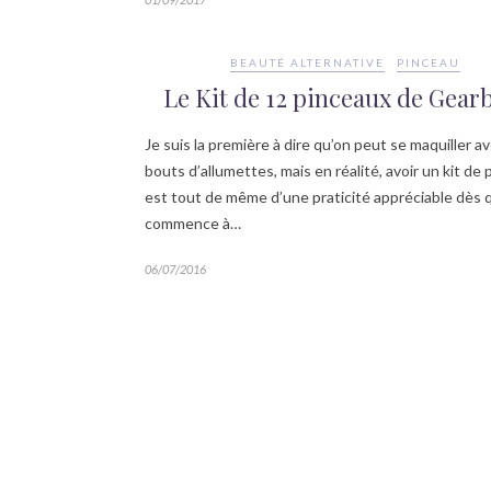
BEAUTÉ ALTERNATIVE
PINCEAU
Le Kit de 12 pinceaux de Gear
Je suis la première à dire qu’on peut se maquiller a
bouts d’allumettes, mais en réalité, avoir un kit de
est tout de même d’une praticité appréciable dès q
commence à…
06/07/2016