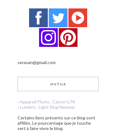
serasan@gmail.com
OUTILS
-
Appareil Photo : Canon G7X
-
Lumière : Light Ring Neewer
Certains liens présents sur ce blog sont
affiliés. Le pourcentage que je touche
sert à faire vivre le blog.