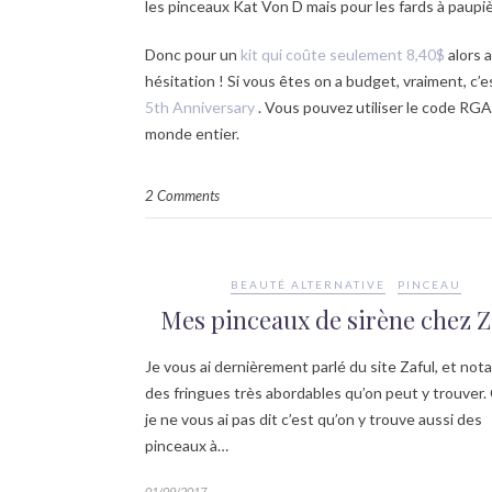
les pinceaux Kat Von D mais pour les fards à paupièr
Donc pour un
kit qui coûte seulement 8,40$
alors 
hésitation ! Si vous êtes on a budget, vraiment, c’
5th Anniversary
. Vous pouvez utiliser le code RGA
monde entier.
2 Comments
BEAUTÉ ALTERNATIVE
PINCEAU
Mes pinceaux de sirène chez Z
Je vous ai dernièrement parlé du site Zaful, et no
des fringues très abordables qu’on peut y trouver.
je ne vous ai pas dit c’est qu’on y trouve aussi des
pinceaux à…
01/09/2017