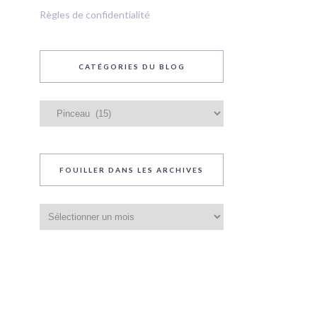
Règles de confidentialité
CATÉGORIES DU BLOG
Catégories
du
blog
FOUILLER DANS LES ARCHIVES
Fouiller
dans
les
archives