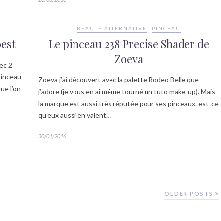
BEAUTÉ ALTERNATIVE
PINCEAU
best
Le pinceau 238 Precise Shader de
Zoeva
vec 2
 pinceau
Zoeva j’ai découvert avec la palette Rodeo Belle que
ue l’on
j’adore (je vous en ai même tourné un tuto make-up). Mais
la marque est aussi très réputée pour ses pinceaux. est-ce
qu’eux aussi en valent…
30/01/2016
OLDER POSTS