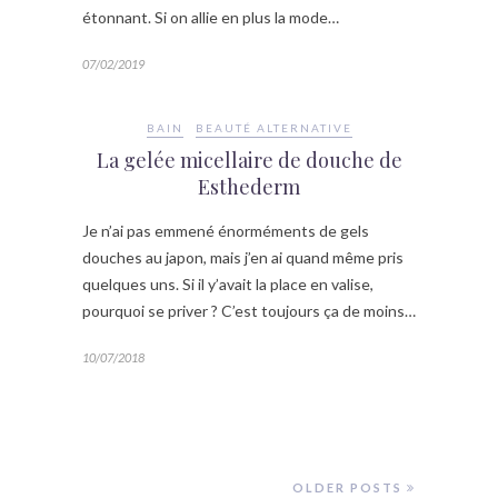
étonnant. Si on allie en plus la mode…
07/02/2019
BAIN
BEAUTÉ ALTERNATIVE
La gelée micellaire de douche de
Esthederm
Je n’ai pas emmené énorméments de gels
douches au japon, mais j’en ai quand même pris
quelques uns. Si il y’avait la place en valise,
pourquoi se priver ? C’est toujours ça de moins…
10/07/2018
OLDER POSTS