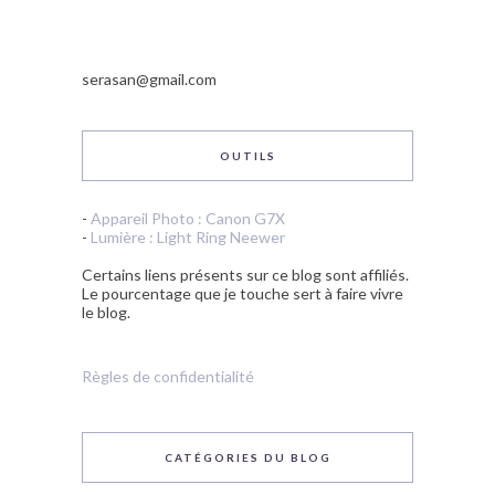
Certains liens présents sur ce blog sont affiliés.
Le pourcentage que je touche sert à faire vivre
le blog.
Règles de confidentialité
CATÉGORIES DU BLOG
Catégories
du
blog
FOUILLER DANS LES ARCHIVES
Fouiller
dans
les
archives