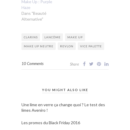
Make Up : Purple
Haze
Dans "Beauté
Alternative"
CLARINS
LANCÔME
MAKE UP
MAKE UP NEUTRE
REVLON
VICE PALETTE
10 Comments
Share
YOU MIGHT ALSO LIKE
Une lime en verre ça change quoi ? Le test des
limes Aveniro !
Les promos du Black Friday 2016