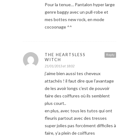
Pour la tenue… Pantalon hyper large
genre baggy avec un pull-robe et
mes bottes new rock, en mode
cocoonage ^^
THE HEARTSLESS
Reply
WITCH
21/01/2013 at 18:02
j’aime bien aussi tes cheveux
attachés ! il faut dire que l’avantage
de les avoir longs c’est de pouvoir
faire des coiffures où ils semblent
plus court..
en plus, avec tous les tutos qui ont
fleuris partout avec des tresses
super jolies pas forcément difficiles à
faire, y’a plein de coiffures