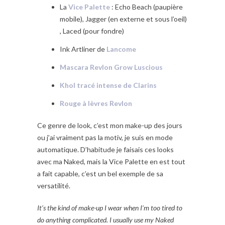
La
Vice Palette
: Echo Beach (paupière
mobile), Jagger (en externe et sous l’oeil)
, Laced (pour fondre)
Ink Artliner de
Lancome
Mascara Revlon Grow Luscious
Khol tracé intense de Clarins
Rouge à lèvres Revlon
Ce genre de look, c’est mon make-up des jours
ou j’ai vraiment pas la motiv, je suis en mode
automatique. D’habitude je faisais ces looks
avec ma Naked, mais la Vice Palette en est tout
a fait capable, c’est un bel exemple de sa
versatilité.
It’s the kind of make-up I wear when I’m too tired to
do anything complicated. I usually use my Naked