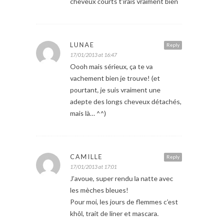
cheveux courts t’irais vraiment bien
LUNAE
Reply
17/01/2013 at 16:47
Oooh mais sérieux, ça te va
vachement bien je trouve! (et
pourtant, je suis vraiment une
adepte des longs cheveux détachés,
mais là… ^^)
CAMILLE
Reply
17/01/2013 at 17:01
J’avoue, super rendu la natte avec
les mèches bleues!
Pour moi, les jours de flemmes c’est
khôl, trait de liner et mascara.