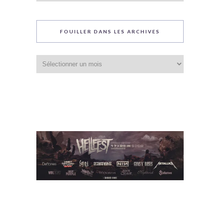
blog
FOUILLER DANS LES ARCHIVES
Fouiller
dans
les
archives