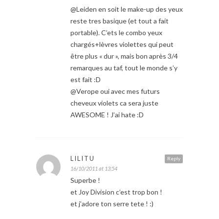
@Leiden en soit le make-up des yeux
reste tres basique (et tout a fait
portable). C’ets le combo yeux
chargés+lèvres violettes qui peut
être plus « dur », mais bon après 3/4
remarques au taf, tout le monde s’y
est fait :D
@Verope oui avec mes futurs
cheveux violets ca sera juste
AWESOME ! J’ai hate :D
LILITU
Reply
16/10/2011 at 13:54
Superbe !
et Joy Division c’est trop bon !
et j’adore ton serre tete ! :)