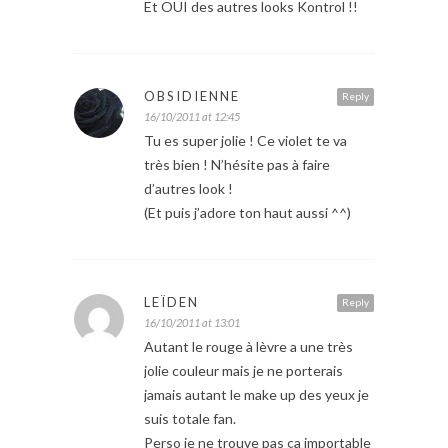
Et OUI des autres looks Kontrol !!
OBSIDIENNE
Reply
16/10/2011 at 12:45
Tu es super jolie ! Ce violet te va
très bien ! N’hésite pas à faire
d’autres look !
(Et puis j’adore ton haut aussi ^^)
LEÏDEN
Reply
16/10/2011 at 13:01
Autant le rouge à lèvre a une très
jolie couleur mais je ne porterais
jamais autant le make up des yeux je
suis totale fan.
Perso je ne trouve pas ça importable