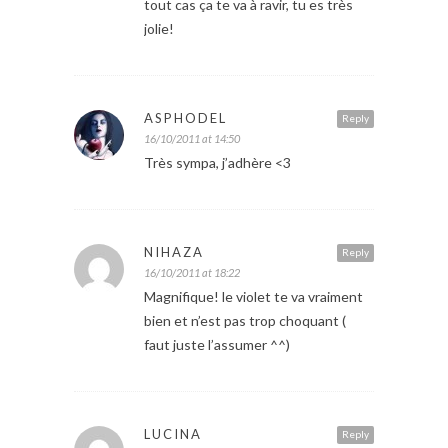
tout cas ça te va à ravir, tu es très
jolie!
ASPHODEL
Reply
16/10/2011 at 14:50
Très sympa, j’adhère <3
NIHAZA
Reply
16/10/2011 at 18:22
Magnifique! le violet te va vraiment
bien et n’est pas trop choquant (
faut juste l’assumer ^^)
LUCINA
Reply