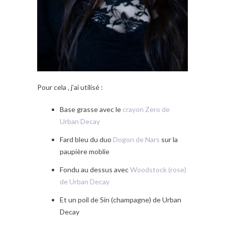
Pour cela , j’ai utilisé :
Base grasse avec le
crayon Zero de
Urban Decay
Fard bleu du duo
Dogon de Nars
sur la
paupière moblie
Fondu au dessus avec
Woodstock (rose)
de Urban Decay
Et un poil de Sin (champagne) de Urban
Decay