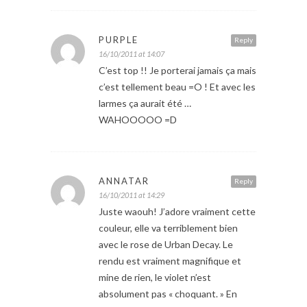
PURPLE
Reply
16/10/2011 at 14:07
C’est top !! Je porterai jamais ça mais
c’est tellement beau =O ! Et avec les
larmes ça aurait été …
WAHOOOOO =D
ANNATAR
Reply
16/10/2011 at 14:29
Juste waouh! J’adore vraiment cette
couleur, elle va terriblement bien
avec le rose de Urban Decay. Le
rendu est vraiment magnifique et
mine de rien, le violet n’est
absolument pas « choquant. » En