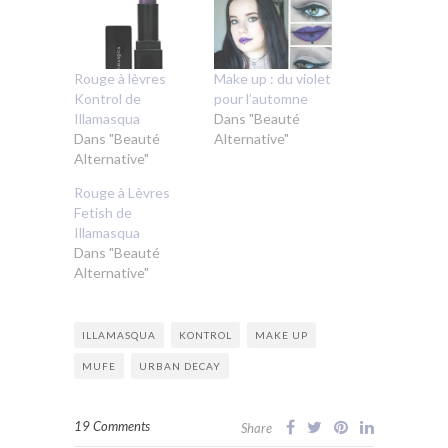
Rouge à lèvres
Make up : du violet
Kontrol de
pour l’automne
Illamasqua
Dans "Beauté
Dans "Beauté
Alternative"
Alternative"
Rouge à Lèvres
Fetish de
Illamasqua
Dans "Beauté
Alternative"
ILLAMASQUA
KONTROL
MAKE UP
MUFE
URBAN DECAY
19 Comments
Share