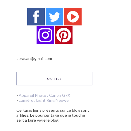
serasan@gmail.com
OUTILS
-
Appareil Photo : Canon G7X
-
Lumière : Light Ring Neewer
Certains liens présents sur ce blog sont
affiliés. Le pourcentage que je touche
sert à faire vivre le blog.