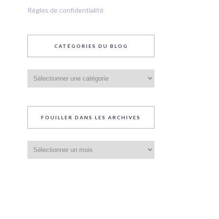
Règles de confidentialité
CATÉGORIES DU BLOG
Catégories
du
blog
FOUILLER DANS LES ARCHIVES
Fouiller
dans
les
archives