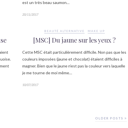
est un très beau saumon…
20/11/2017
BEAUTÉ ALTERNATIVE
MAKE UP
ise
[MSC] Du jaune sur les yeux ?
aient
Cette MSC était particulièrement difficile. Non pas que les
quoise.
couleurs imposées (jaune et chocolat) étaient difficiles à
ement
magner. Bien que le jaune n’est pas la couleur vers laquelle
je me tourne de moi même…
10/07/2017
OLDER POSTS