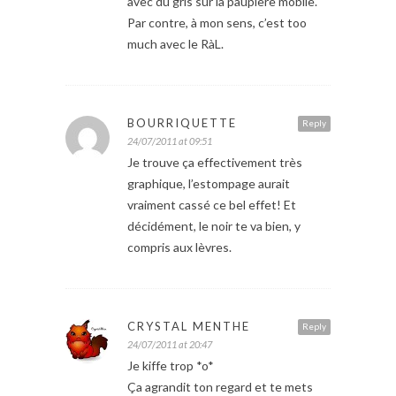
avec du gris sur la paupière mobile.
Par contre, à mon sens, c’est too
much avec le RàL.
BOURRIQUETTE
Reply
24/07/2011 at 09:51
Je trouve ça effectivement très
graphique, l’estompage aurait
vraiment cassé ce bel effet! Et
décidément, le noir te va bien, y
compris aux lèvres.
CRYSTAL MENTHE
Reply
24/07/2011 at 20:47
Je kiffe trop *o*
Ça agrandit ton regard et te mets