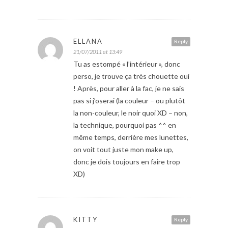
ELLANA
Reply
21/07/2011 at 13:49
Tu as estompé « l’intérieur », donc
perso, je trouve ça très chouette oui
! Après, pour aller à la fac, je ne sais
pas si j’oserai (la couleur – ou plutôt
la non-couleur, le noir quoi XD – non,
la technique, pourquoi pas ^^ en
même temps, derrière mes lunettes,
on voit tout juste mon make up,
donc je dois toujours en faire trop
XD)
KITTY
Reply