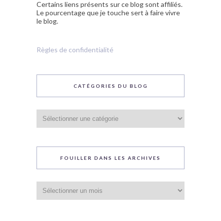
Certains liens présents sur ce blog sont affiliés.
Le pourcentage que je touche sert à faire vivre
le blog.
Règles de confidentialité
CATÉGORIES DU BLOG
Catégories
du
blog
FOUILLER DANS LES ARCHIVES
Fouiller
dans
les
archives