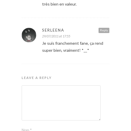
très bien en valeur.
SERLEENA
Reply
29/07/2011 at 17:55
Je suis franchement fane, ça rend
super bien, vraiment! *__*
LEAVE A REPLY
Nom
*