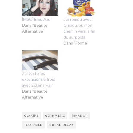
[MSC] Bleu Azur
J’ai rompu avec
Dans "Beauté
Chipou, ou mon
Alternative"
chemin vers la fin
du surpoids
Dans "Forme"
J’ai testé les
extensions à froid
avec Extens’Hair
Dans "Beauté
Alternative"
CLARINS
GOTHMETIC
MAKE UP
TOO FACED
URBAN DECAY