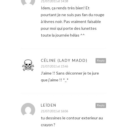
21/07/2011 at 14:38
Idem, ça rends très bien! Et
pourtant je ne suis pas fan du rouge
à lèvres noir. Pas vraiment faisable
pour moi qui porte des lunettes
toute la journée hélas ^^
CÉLINE (LADY MADD)
Reply
21/07/2011 at 15:46
J’aime !! Sans déconner je te jure
que j’aime !! *_*
LEÏDEN
Reply
21/07/2011 at 16:06
tu dessines le contour exterieur au
crayon ?