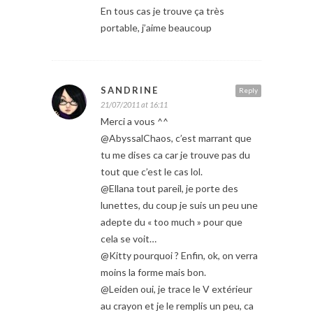
En tous cas je trouve ça très
portable, j’aime beaucoup
SANDRINE
Reply
21/07/2011 at 16:11
Merci a vous ^^
@AbyssalChaos, c’est marrant que
tu me dises ca car je trouve pas du
tout que c’est le cas lol.
@Ellana tout pareil, je porte des
lunettes, du coup je suis un peu une
adepte du « too much » pour que
cela se voit…
@Kitty pourquoi ? Enfin, ok, on verra
moins la forme mais bon.
@Leiden oui, je trace le V extérieur
au crayon et je le remplis un peu, ca