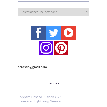
Catégories
serasan@gmail.com
OUTILS
-
Appareil Photo : Canon G7X
-
Lumière : Light Ring Neewer