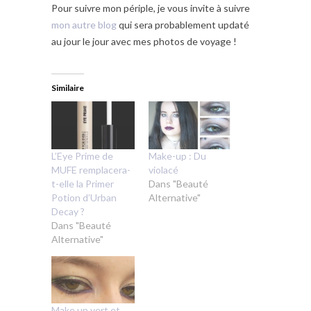
Pour suivre mon périple, je vous invite à suivre
mon autre blog
qui sera probablement updaté
au jour le jour avec mes photos de voyage !
Similaire
L’Eye Prime de
Make-up : Du
MUFE remplacera-
violacé
t-elle la Primer
Dans "Beauté
Potion d’Urban
Alternative"
Decay ?
Dans "Beauté
Alternative"
Make up vert et