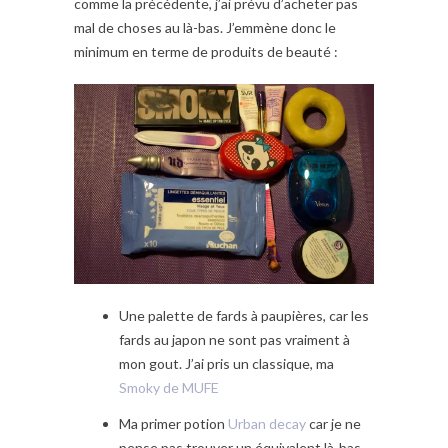
comme la précédente, j’ai prévu d’acheter pas
mal de choses au là-bas. J’emmène donc le
minimum en terme de produits de beauté :
Une palette de fards à paupières, car les
fards au japon ne sont pas vraiment à
mon gout. J’ai pris un classique, ma
Smoky de MUFE
Ma primer potion
Urban decay
car je ne
pense pas trouver un équivalent là-bas.