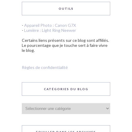
OUTILS
-
Appareil Photo : Canon G7X
-
Lumière : Light Ring Neewer
Certains liens présents sur ce blog sont affiliés.
Le pourcentage que je touche sert à faire vivre
le blog.
Règles de confidentialité
CATÉGORIES DU BLOG
Catégories
du
blog
FOUILLER DANS LES ARCHIVES