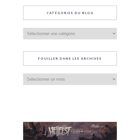
CATÉGORIES DU BLOG
Catégories
du
blog
FOUILLER DANS LES ARCHIVES
Fouiller
dans
les
archives