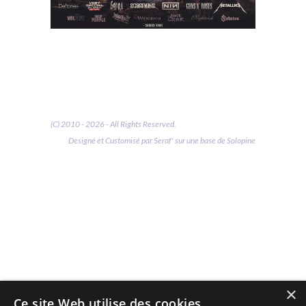
(C) 2010 - 2026 - All Rights Reserved.
Designé et Customisé par Seraf' sur une base de Solopine
×
Ce site Web utilise des cookies