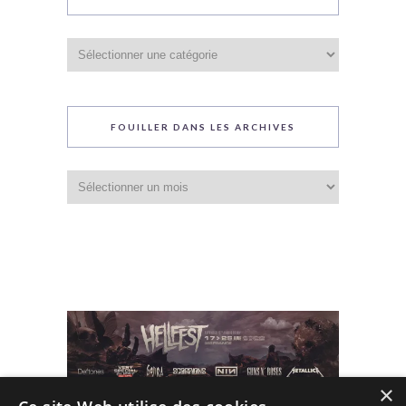
Catégories
du
blog
FOUILLER DANS LES ARCHIVES
Fouiller
dans
les
archives
×