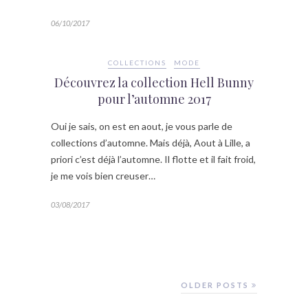
06/10/2017
COLLECTIONS
MODE
Découvrez la collection Hell Bunny
pour l’automne 2017
Oui je sais, on est en aout, je vous parle de
collections d’automne. Mais déjà, Aout à Lille, a
priori c’est déjà l’automne. Il flotte et il fait froid,
je me vois bien creuser…
03/08/2017
OLDER POSTS