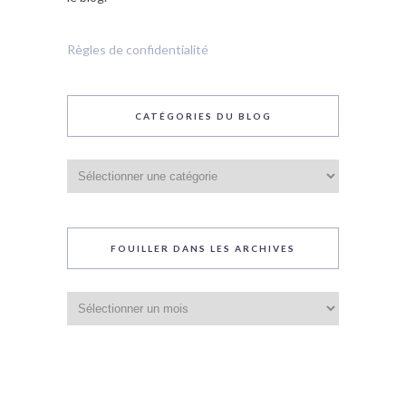
Règles de confidentialité
CATÉGORIES DU BLOG
Catégories
du
blog
FOUILLER DANS LES ARCHIVES
Fouiller
dans
les
archives