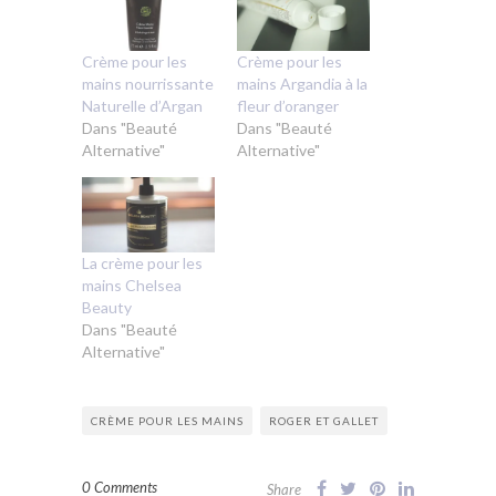
Crème pour les
Crème pour les
mains nourrissante
mains Argandia à la
Naturelle d’Argan
fleur d’oranger
Dans "Beauté
Dans "Beauté
Alternative"
Alternative"
La crème pour les
mains Chelsea
Beauty
Dans "Beauté
Alternative"
CRÈME POUR LES MAINS
ROGER ET GALLET
0 Comments
Share