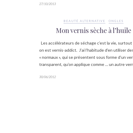
27/10/2013
BEAUTÉ ALTERNATIVE
ONGLES
Mon vernis sèche à l’huile
Les accélérateurs de séchage c’est la vie, surtou
on est vernis-addict. J’ai l’habitude d’en utiliser de
« normaux », qui se présentent sous forme d’un ver
transparent, qu’on applique comme … un autre ver
30/06/2012