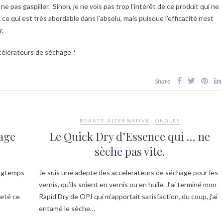
 ne pas gaspiller. Sinon, je ne vois pas trop l’intérêt de ce produit qui ne
e qui est très abordable dans l’absolu, mais puisque l’efficacité n’est
r.
ccélérateurs de séchage ?
Share
BEAUTÉ ALTERNATIVE
ONGLES
age
Le Quick Dry d’Essence qui … ne
sèche pas vite.
ongtemps
Je suis une adepte des accelerateurs de séchage pour les
vernis, qu’ils soient en vernis ou en huile. J’ai terminé mon
heté ce
Rapid Dry de OPI qui m’apportait satisfaction, du coup, j’ai
entamé le sèche…