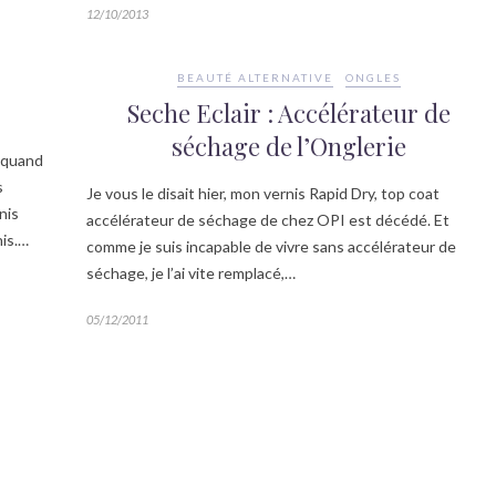
12/10/2013
BEAUTÉ ALTERNATIVE
ONGLES
Seche Eclair : Accélérateur de
séchage de l’Onglerie
t quand
s
Je vous le disait hier, mon vernis Rapid Dry, top coat
nis
accélérateur de séchage de chez OPI est décédé. Et
nis.…
comme je suis incapable de vivre sans accélérateur de
séchage, je l’ai vite remplacé,…
05/12/2011