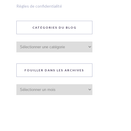
Règles de confidentialité
CATÉGORIES DU BLOG
Catégories
du
blog
FOUILLER DANS LES ARCHIVES
Fouiller
dans
les
archives