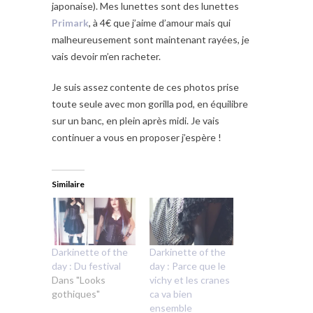
japonaise). Mes lunettes sont des lunettes
Primark
, à 4€ que j’aime d’amour mais qui
malheureusement sont maintenant rayées, je
vais devoir m’en racheter.
Je suis assez contente de ces photos prise
toute seule avec mon gorilla pod, en équilibre
sur un banc, en plein après midi. Je vais
continuer a vous en proposer j’espère !
Similaire
Darkinette of the
Darkinette of the
day : Du festival
day : Parce que le
Dans "Looks
vichy et les cranes
gothiques"
ca va bien
ensemble