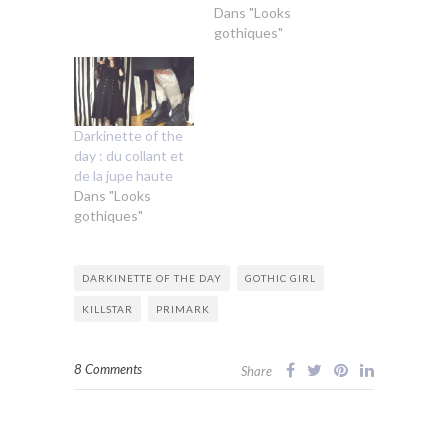
Dans "Looks
gothiques"
Darkinette of the
day : du collant et
de la jupe haute
Dans "Looks
gothiques"
DARKINETTE OF THE DAY
GOTHIC GIRL
KILLSTAR
PRIMARK
8 Comments
Share