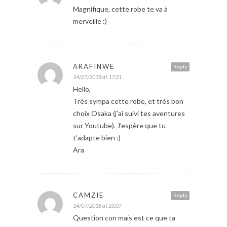
Magnifique, cette robe te va à
merveille :)
ARAFINWË
Reply
14/07/2018 at 17:21
Hello,
Très sympa cette robe, et très bon
choix Osaka (j’ai suivi tes aventures
sur Youtube). J’espère que tu
t’adapte bien :)
Ara
CAMZIE
Reply
14/07/2018 at 23:07
Question con mais est ce que ta