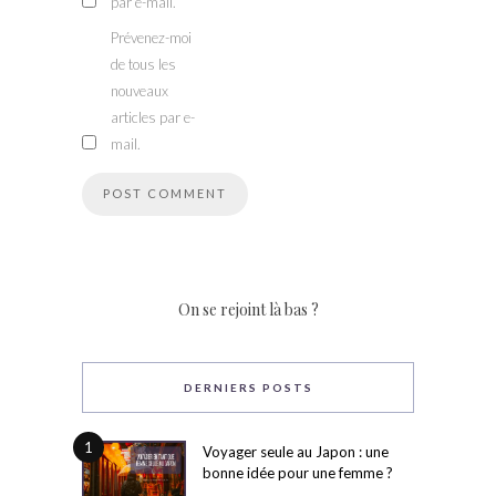
par e-mail.
Prévenez-moi
de tous les
nouveaux
articles par e-
mail.
On se rejoint là bas ?
DERNIERS POSTS
1
Voyager seule au Japon : une
bonne idée pour une femme ?