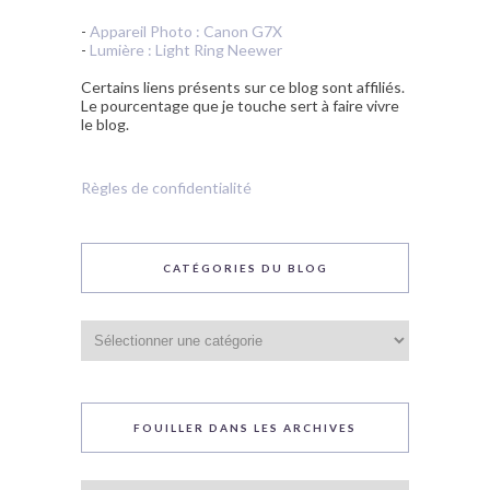
-
Appareil Photo : Canon G7X
-
Lumière : Light Ring Neewer
Certains liens présents sur ce blog sont affiliés.
Le pourcentage que je touche sert à faire vivre
le blog.
Règles de confidentialité
CATÉGORIES DU BLOG
Catégories
du
blog
FOUILLER DANS LES ARCHIVES
Fouiller