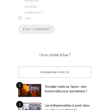
de tous les
nouveaux
articles par e-
mail.
On se rejoint là bas ?
DERNIERS POSTS
1
Voyager seule au Japon : une
bonne idée pour une femme ?
2
Les indispensables à avoir dans
sa valise pour l’Islande