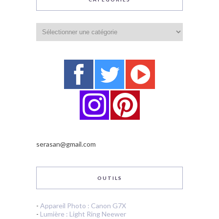
Catégories
serasan@gmail.com
OUTILS
-
Appareil Photo : Canon G7X
-
Lumière : Light Ring Neewer