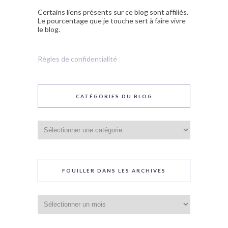
Certains liens présents sur ce blog sont affiliés.
Le pourcentage que je touche sert à faire vivre
le blog.
Règles de confidentialité
CATÉGORIES DU BLOG
Catégories
du
blog
FOUILLER DANS LES ARCHIVES
Fouiller
dans
les
archives