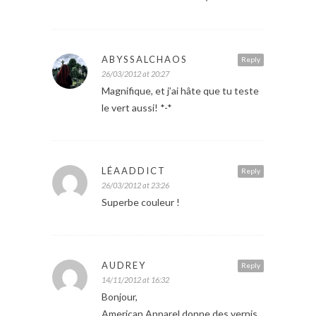
ABYSSALCHAOS
Reply
26/03/2012 at 20:27
Magnifique, et j’ai hâte que tu teste
le vert aussi! *-*
LÉAADDICT
Reply
26/03/2012 at 23:26
Superbe couleur !
AUDREY
Reply
14/11/2012 at 16:32
Bonjour,
American Apparel donne des vernis