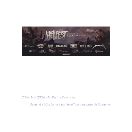
(C) 2010 - 2026 - All Rights Reserved.
Designé et Customisé par Seraf' sur une base de Solopine