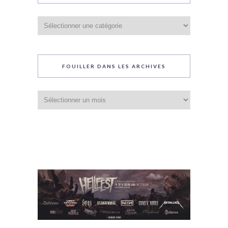
Catégories
du
blog
FOUILLER DANS LES ARCHIVES
Fouiller
dans
les
archives