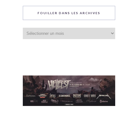
FOUILLER DANS LES ARCHIVES
Fouiller
dans
les
archives