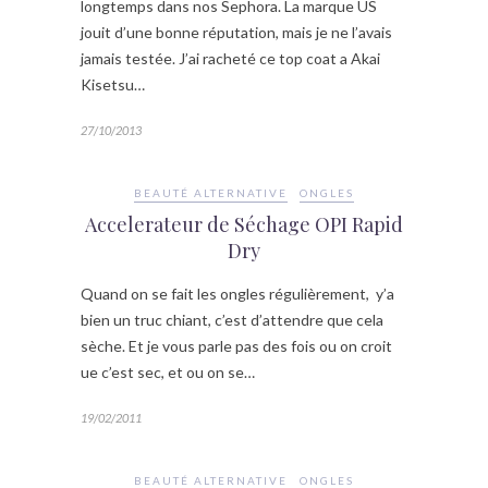
longtemps dans nos Sephora. La marque US
jouit d’une bonne réputation, mais je ne l’avais
jamais testée. J’ai racheté ce top coat a Akai
Kisetsu…
27/10/2013
BEAUTÉ ALTERNATIVE
ONGLES
Accelerateur de Séchage OPI Rapid
Dry
Quand on se fait les ongles régulièrement, y’a
bien un truc chiant, c’est d’attendre que cela
sèche. Et je vous parle pas des fois ou on croit
ue c’est sec, et ou on se…
19/02/2011
BEAUTÉ ALTERNATIVE
ONGLES