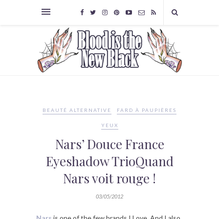
BEAUTÉ ALTERNATIVE
FARD À PAUPIÈRES
YEUX
Nars’ Douce France
Eyeshadow TrioQuand
Nars voit rouge !
03/05/2012
Nars
is one of the few brands I Love. And I also