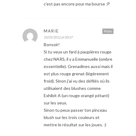
c’est pas encore pour ma bourse :P
MARIE
Reply
10/05/2012 at 00:37
Bonsoir!
Si tu veux un fard à paupières rouge
chez NARS, il y a Emmanuelle (ombre
essentielle). Grenadines aussi mais il
est plus rouge grenat (légèrement
froid). Sinon j’ai vu des défilés où ils
utilisaient des blushes comme
Exhibit A (un rouge orangé pétant)
sur les yeux.
Sinon tu peux passer ton pinceau
blush sur les trois couleurs et
mettre le résultat sur les joues. :)