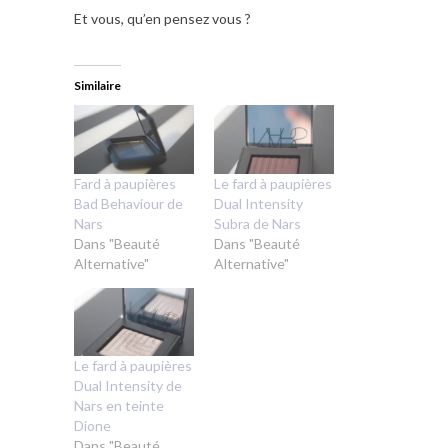
Et vous, qu’en pensez vous ?
Similaire
Fard à paupières
Le fard à paupières
Bad Behaviour de
Dual Intensity
Nars
Subra de Nars
Dans "Beauté
Dans "Beauté
Alternative"
Alternative"
Le fard à paupières
Dual Intensity de
Nars en teinte
Dione
Dans "Beauté