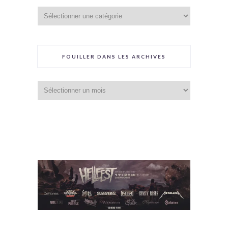
Catégories
du
blog
FOUILLER DANS LES ARCHIVES
Fouiller
dans
les
archives