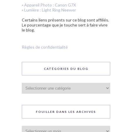
-
Appareil Photo : Canon G7X
-
Lumière : Light Ring Neewer
Certains liens présents sur ce blog sont affiliés.
Le pourcentage que je touche sert à faire vivre
le blog.
Règles de confidentialité
CATÉGORIES DU BLOG
Catégories
du
blog
FOUILLER DANS LES ARCHIVES
Fouiller