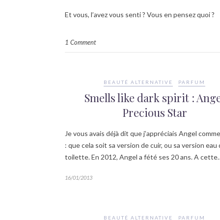
Et vous, l’avez vous senti ? Vous en pensez quoi ?
1 Comment
BEAUTÉ ALTERNATIVE
PARFUM
Smells like dark spirit : Ange
Precious Star
Je vous avais déjà dit que j’appréciais Angel comm
: que cela soit sa version de cuir, ou sa version eau
toilette. En 2012, Angel a fété ses 20 ans. A cette
16/01/2013
BEAUTÉ ALTERNATIVE
PARFUM