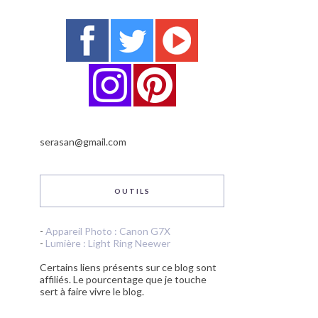
serasan@gmail.com
OUTILS
-
Appareil Photo : Canon G7X
-
Lumière : Light Ring Neewer
Certains liens présents sur ce blog sont
affiliés. Le pourcentage que je touche
sert à faire vivre le blog.