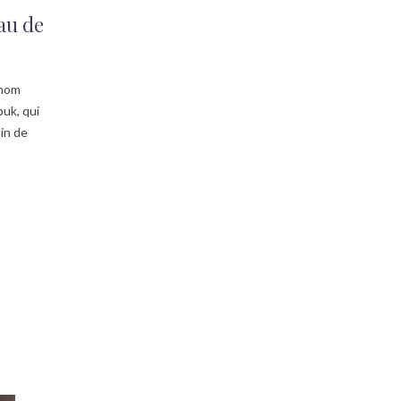
eau de
 nom
buk, qui
ain de