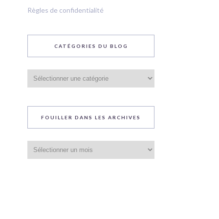
Règles de confidentialité
CATÉGORIES DU BLOG
Catégories
du
blog
FOUILLER DANS LES ARCHIVES
Fouiller
dans
les
archives