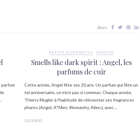
Share
BEAUTÉ ALTERNATIVE
PARFUM
l
Smells like dark spirit : Angel, les
parfums de cuir
e parfum
Cette année, Angel fête ses 20 ans. Un parfum qui fête un
 de
tel anniversaire, ce n’est pas si commun. Chaque année,
…
Thierry Mugler à l’habitude de réinventer ses fragrances
phares (Angel, A*Men, Womanity, Alien.), avec…
21/11/2012