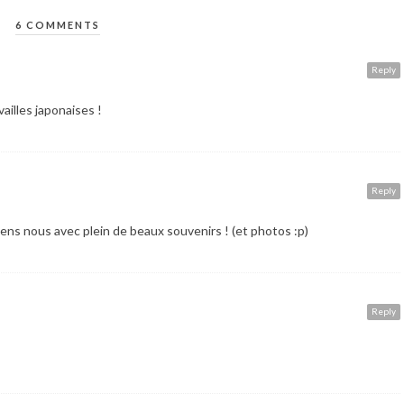
6 COMMENTS
Reply
ailles japonaises !
Reply
viens nous avec plein de beaux souvenirs ! (et photos :p)
Reply