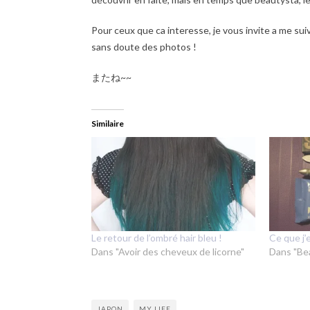
Pour ceux que ca interesse, je vous invite a me sui
sans doute des photos !
またね~~
Similaire
Le retour de l’ombré hair bleu !
Ce que j
Dans "Avoir des cheveux de licorne"
Dans "Be
JAPON
MY LIFE