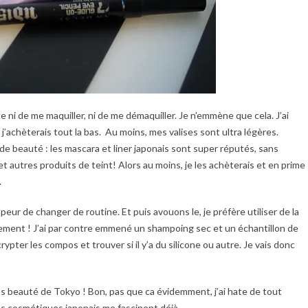
e ni de me maquiller, ni de me démaquiller. Je n’emmène que cela. J’ai
’achèterais tout la bas. Au moins, mes valises sont ultra légères.
de beauté : les mascara et liner japonais sont super réputés, sans
et autres produits de teint! Alors au moins, je les achèterais et en prime
.
peur de changer de routine. Et puis avouons le, je préfère utiliser de la
sement ! J’ai par contre emmené un shampoing sec et un échantillon de
ypter les compos et trouver si il y’a du silicone ou autre. Je vais donc
yons beauté de Tokyo ! Bon, pas que ca évidemment, j’ai hate de tout
es cosmétiques japonais me fascinent déjà.