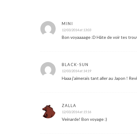
MINI
12/03/2014 at 13:03
Bon voyaaaage :D Hâte de voir tes trouv
BLACK-SUN
12/03/2014 at 14:19
Haaa j’aimerais tant aller au Japon ! Re
ZALLA
12/03/2014 at 15:16
Veinarde! Bon voyage :)