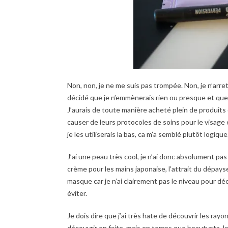
Non, non, je ne me suis pas trompée. Non, je n’arret
décidé que je n’emmènerais rien ou presque et que j
J’aurais de toute manière acheté plein de produits 
causer de leurs protocoles de soins pour le visage 
je les utiliserais la bas, ca m’a semblé plutôt logique
J’ai une peau très cool, je n’ai donc absolument pas 
crème pour les mains japonaise, l’attrait du dépay
masque car je n’ai clairement pas le niveau pour décr
éviter.
Je dois dire que j’ai très hate de découvrir les ra
découvrir en faite, mais en temps que beautysta, l