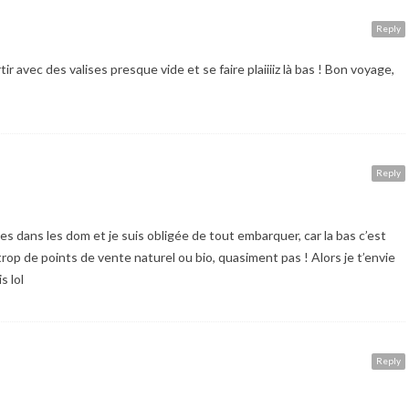
Reply
ir avec des valises presque vide et se faire plaiiiiz là bas ! Bon voyage,
Reply
ues dans les dom et je suis obligée de tout embarquer, car la bas c’est
 trop de points de vente naturel ou bio, quasiment pas ! Alors je t’envie
s lol
Reply