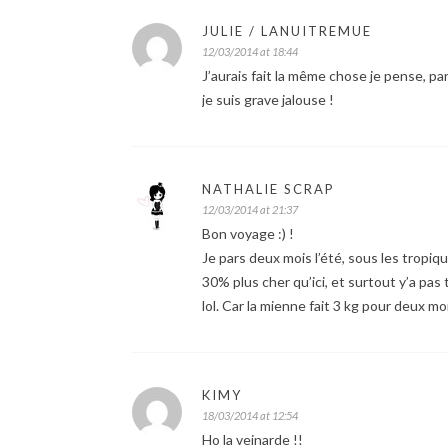
JULIE / LANUITREMUE
12/03/2014 at 18:44
J’aurais fait la même chose je pense, part
je suis grave jalouse !
NATHALIE SCRAP
12/03/2014 at 21:37
Bon voyage :) !
Je pars deux mois l’été, sous les tropiq
30% plus cher qu’ici, et surtout y’a pas
lol. Car la mienne fait 3 kg pour deux moi
KIMY
18/03/2014 at 12:54
Ho la veinarde !!