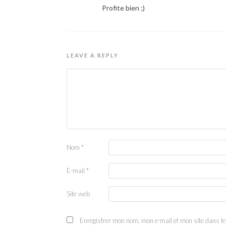
Profite bien ;)
LEAVE A REPLY
Nom
*
E-mail
*
Site web
Enregistrer mon nom, mon e-mail et mon site dans l