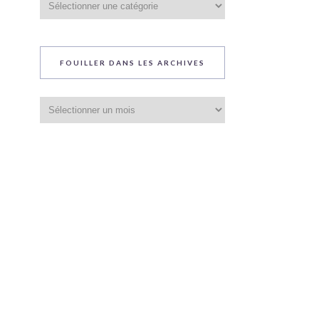
du
blog
FOUILLER DANS LES ARCHIVES
Fouiller
dans
les
archives