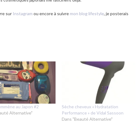
vre sur
Instagram
ou encore à suivre
mon blog lifestyle
, je posterais
’emmène au Japon #2
Sèche cheveux « Hydratation
auté Alternative"
Performance » de Vidal Sassoon
Dans "Beauté Alternative"