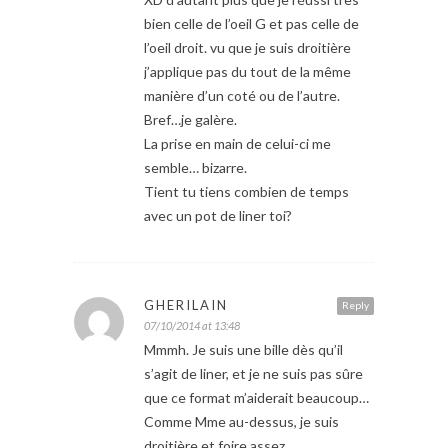
bien celle de l’oeil G et pas celle de
l’oeil droit. vu que je suis droitière
j’applique pas du tout de la même
manière d’un coté ou de l’autre.
Bref…je galère.
La prise en main de celui-ci me
semble… bizarre.
Tient tu tiens combien de temps
avec un pot de liner toi?
GHERILAIN
Reply
07/10/2014 at 13:48
Mmmh. Je suis une bille dès qu’il
s’agit de liner, et je ne suis pas sûre
que ce format m’aiderait beaucoup…
Comme Mme au-dessus, je suis
droitière et foire assez