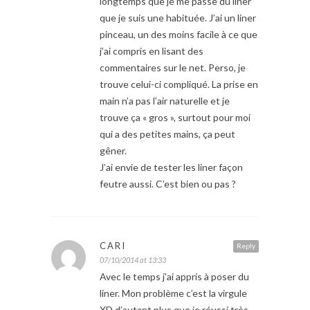
longtemps que je me passe du liner
que je suis une habituée. J’ai un liner
pinceau, un des moins facile à ce que
j’ai compris en lisant des
commentaires sur le net. Perso, je
trouve celui-ci compliqué. La prise en
main n’a pas l’air naturelle et je
trouve ça « gros », surtout pour moi
qui a des petites mains, ça peut
gêner.
J’ai envie de tester les liner façon
feutre aussi. C’est bien ou pas ?
CARI
Reply
07/10/2014 at 13:33
Avec le temps j’ai appris à poser du
liner. Mon problème c’est la virgule
XD d’autant plus que je réussi très