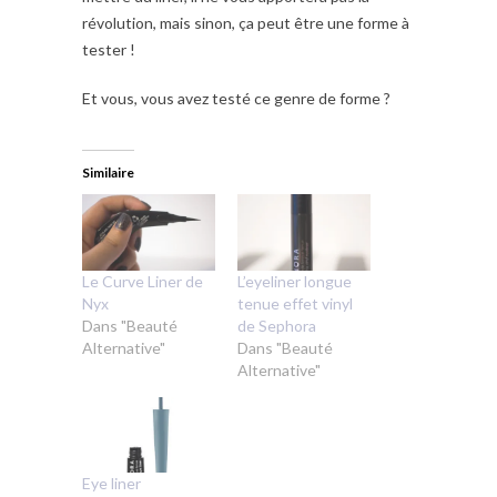
révolution, mais sinon, ça peut être une forme à
tester !
Et vous, vous avez testé ce genre de forme ?
Similaire
Le Curve Liner de
L’eyeliner longue
Nyx
tenue effet vinyl
Dans "Beauté
de Sephora
Alternative"
Dans "Beauté
Alternative"
Eye liner