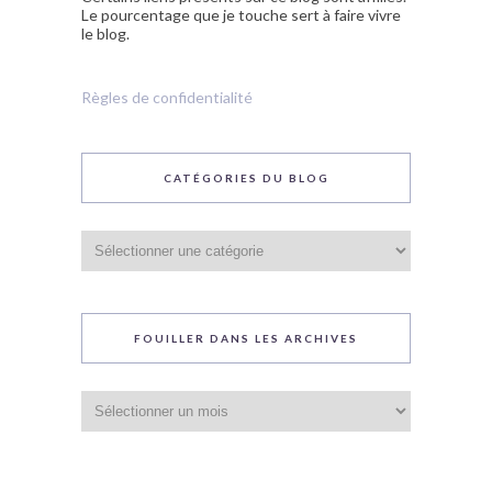
Le pourcentage que je touche sert à faire vivre
le blog.
Règles de confidentialité
CATÉGORIES DU BLOG
Catégories
du
blog
FOUILLER DANS LES ARCHIVES
Fouiller
dans
les
archives