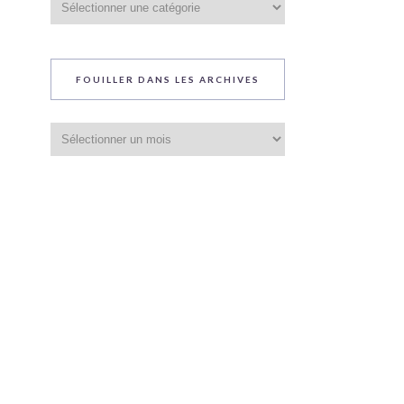
du
blog
FOUILLER DANS LES ARCHIVES
Fouiller
dans
les
archives