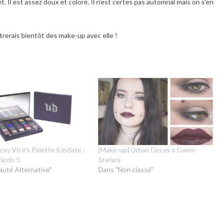
fet. Il est assez doux et coloré. Il n’est certes pas automnal mais on s’en
trerais bientôt des make-up avec elle !
ay Vice’s Palette (Update :
[Make-up] Urban Decay x Gwen
ards !)
Stefani
auté Alternative"
Dans "Non classé"