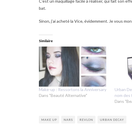
C’est un maquillage facile à réaliser, qui fait son ef
bat.
Sinon, j’ai acheté la Vice, évidemment. Je vous mon
Similaire
Make-up : Ressortons la Anniversary
Urban Dec
Dans "Beauté Alternative"
nom des f
Dans "Be
MAKE UP
NARS
REVLON
URBAN DECAY