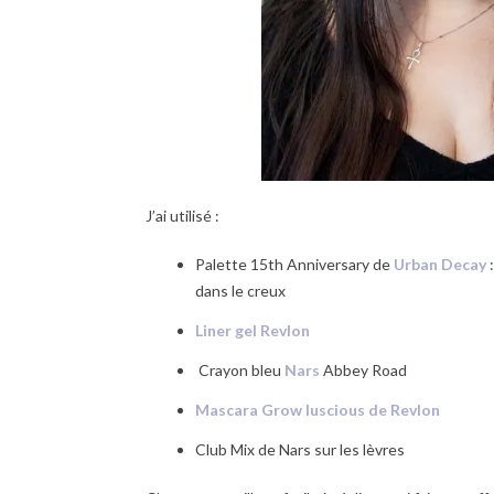
J’ai utilisé :
Palette 15th Anniversary de
Urban Decay
dans le creux
Liner gel Revlon
Crayon bleu
Nars
Abbey Road
Mascara Grow luscious de Revlon
Club Mix de Nars sur les lèvres