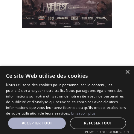
×
(C) 2010 - 2026 - All Rights Reserved.
Ce site Web utilise des cookies
Designé et Customisé par Seraf' sur une base de Solopine
Nous utilisons des cookies pour personnaliser le contenu, les
publicités et analyser notre trafic. Nous partageons également des
informations sur votre utilisation de notre site avec nos partenaires
de publicité et d'analyse qui peuvent les combiner avec d'autres
informations que vous leur avez fournies ou qu'ils ont collectées lors
de votre utilisation de leurs services.
En savoir plus
ACCEPTER TOUT
REFUSER TOUT
POWERED BY COOKIESCRIPT