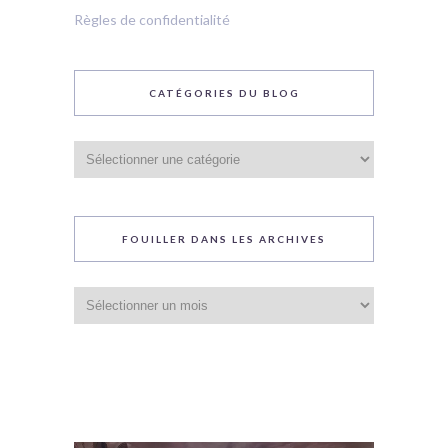
Règles de confidentialité
CATÉGORIES DU BLOG
Catégories
du
blog
FOUILLER DANS LES ARCHIVES
Fouiller
dans
les
archives