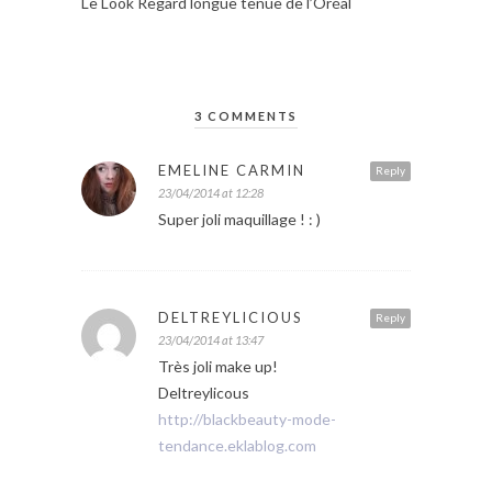
Le Look Regard longue tenue de l’Oréal
3 COMMENTS
EMELINE CARMIN
Reply
23/04/2014 at 12:28
Super joli maquillage ! : )
DELTREYLICIOUS
Reply
23/04/2014 at 13:47
Très joli make up!
Deltreylicous
http://blackbeauty-mode-
tendance.eklablog.com