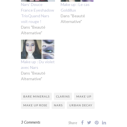
Nars’ Douce
Make up : Le cas
France Eyeshadow
Goldillux
TrioQuand Nars
Dans "Beauté
voit rouge !
Alternative"
Dans "Beauté
Alternative"
Make up : Du violet
avec Nars
Dans "Beauté
Alternative"
BARE MINERALS
CLARINS
MAKE UP
MAKE UP ROSE
NARS
URBAN DECAY
3 Comments
Share