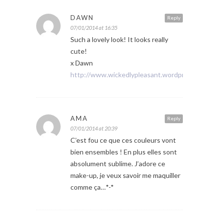
DAWN
Reply
07/01/2014 at 16:35
Such a lovely look! It looks really
cute!
x Dawn
http://www.wickedlypleasant.wordpress.com
AMA
Reply
07/01/2014 at 20:39
C’est fou ce que ces couleurs vont
bien ensembles ! En plus elles sont
absolument sublime. J’adore ce
make-up, je veux savoir me maquiller
comme ça…*-*