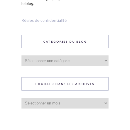
le blog.
Règles de confidentialité
CATÉGORIES DU BLOG
Catégories
du
blog
FOUILLER DANS LES ARCHIVES
Fouiller
dans
les
archives