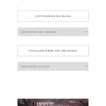
CATÉGORIES DU BLOG
Catégories
du
blog
FOUILLER DANS LES ARCHIVES
Fouiller
dans
les
archives