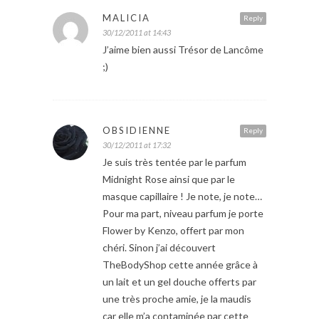
MALICIA
Reply
30/12/2011 at 14:43
J’aime bien aussi Trésor de Lancôme
;)
OBSIDIENNE
Reply
30/12/2011 at 17:32
Je suis très tentée par le parfum
Midnight Rose ainsi que par le
masque capillaire ! Je note, je note…
Pour ma part, niveau parfum je porte
Flower by Kenzo, offert par mon
chéri. Sinon j’ai découvert
TheBodyShop cette année grâce à
un lait et un gel douche offerts par
une très proche amie, je la maudis
car elle m’a contaminée par cette