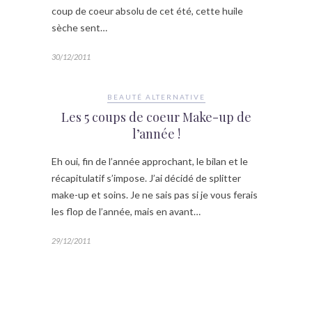
coup de coeur absolu de cet été, cette huile
sèche sent…
30/12/2011
BEAUTÉ ALTERNATIVE
Les 5 coups de coeur Make-up de
l’année !
Eh oui, fin de l’année approchant, le bilan et le
récapitulatif s’impose. J’ai décidé de splitter
make-up et soins. Je ne sais pas si je vous ferais
les flop de l’année, mais en avant…
29/12/2011