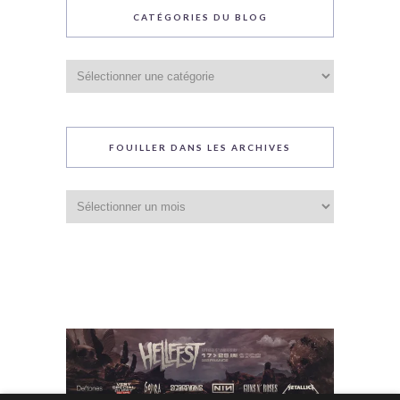
CATÉGORIES DU BLOG
Catégories
du
blog
FOUILLER DANS LES ARCHIVES
Fouiller
dans
les
archives