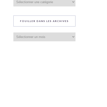
du
blog
FOUILLER DANS LES ARCHIVES
Fouiller
dans
les
archives