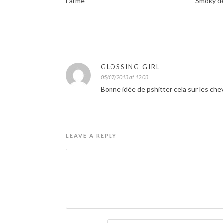
Farme
Smoky d
GLOSSING GIRL
05/07/2013 at 12:03
Bonne idée de pshitter cela sur les che
LEAVE A REPLY