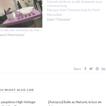
Masque Soin Cheveux long du Petit
Marseillais
Dans "Cheveux"
m’a fait des cheveux de star
auté Alternative"
Share
OU MIGHT ALSO LIKE
à paupières High Voltage
[Autopsy] Belle au Naturel, la box de