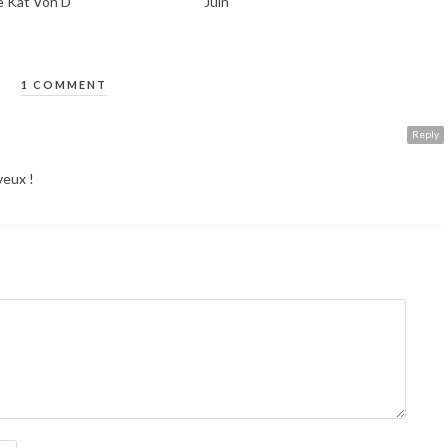
e Kat Von D
Juin
1 COMMENT
Reply
veux !