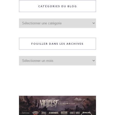
CATÉGORIES DU BLOG
Catégories
du
blog
FOUILLER DANS LES ARCHIVES
Fouiller
dans
les
archives