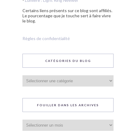
-
Lumière : Light Ring Neewer
Certains liens présents sur ce blog sont affiliés.
Le pourcentage que je touche sert à faire vivre
le blog.
Règles de confidentialité
CATÉGORIES DU BLOG
Catégories
du
blog
FOUILLER DANS LES ARCHIVES
Fouiller
dans
les