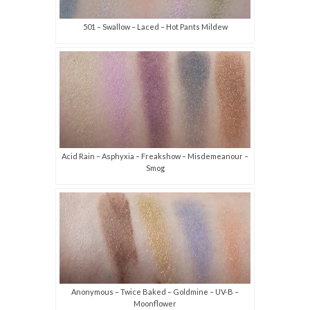
501 – Swallow – Laced – Hot Pants Mildew
Acid Rain – Asphyxia – Freakshow – Misdemeanour –
Smog
Anonymous – Twice Baked – Goldmine – UV-B –
Moonflower