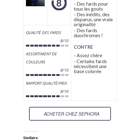
8
- Des fards pour
tous les gouts
- Des inédits, des
disparus, une vraie
originalité
- Des fards
QUALITÉ DES FARDS
duochromes !
8/10
CONTRE
ASSORTIMENT DE
- Assez chère
- Certains fards
COULEURS
nécessitent une
8/10
base colorée
RAPPORT QUALITÉ/PRIX
8/10
ACHETER CHEZ SEPHORA
Similaire