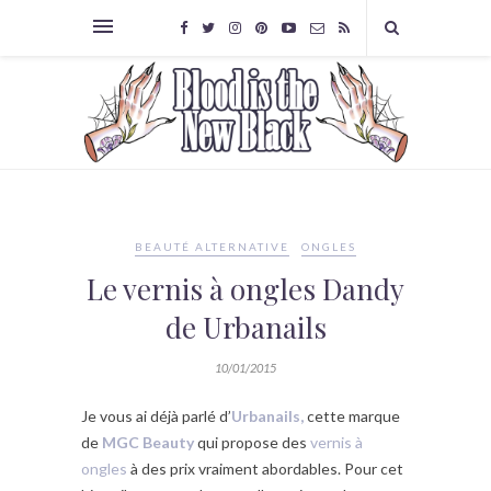
BEAUTÉ ALTERNATIVE
ONGLES
Le vernis à ongles Dandy
de Urbanails
10/01/2015
Je vous ai déjà parlé d’
Urbanails,
cette marque
de
MGC Beauty
qui propose des
vernis à
ongles
à des prix vraiment abordables. Pour cet