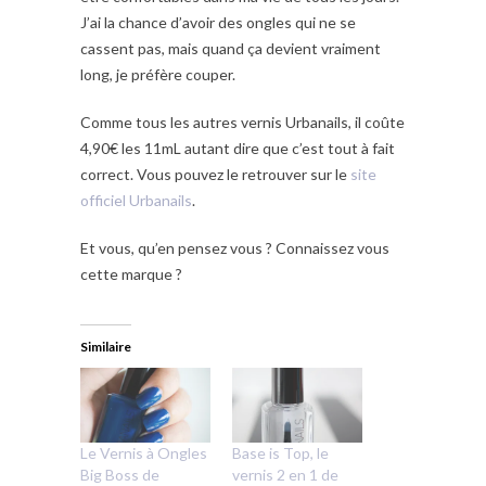
J’ai la chance d’avoir des ongles qui ne se
cassent pas, mais quand ça devient vraiment
long, je préfère couper.
Comme tous les autres vernis Urbanails, il coûte
4,90€ les 11mL autant dire que c’est tout à fait
correct. Vous pouvez le retrouver sur le
site
officiel Urbanails
.
Et vous, qu’en pensez vous ? Connaissez vous
cette marque ?
Similaire
Le Vernis à Ongles
Base is Top, le
Big Boss de
vernis 2 en 1 de