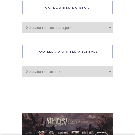
CATÉGORIES DU BLOG
Catégories
du
blog
FOUILLER DANS LES ARCHIVES
Fouiller
dans
les
archives