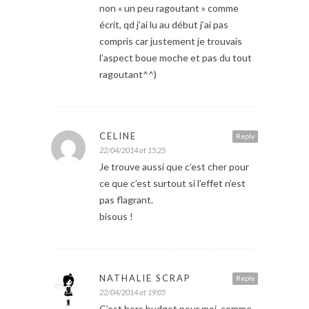
non « un peu ragoutant » comme
écrit, qd j’ai lu au début j’ai pas
compris car justement je trouvais
l’aspect boue moche et pas du tout
ragoutant^^)
CELINE
Reply
22/04/2014 at 15:25
Je trouve aussi que c’est cher pour
ce que c’est surtout si l’effet n’est
pas flagrant.
bisous !
NATHALIE SCRAP
Reply
22/04/2014 at 19:05
C’est hors budget pour moi, comme