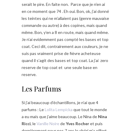
serait le pire. En faite non. Parce que je n’en ai
en ce moment que 74 . Eh oui. Bon, ok, j’ai donné
les teintes qui ne m’allaient pas (genre mauvaise
commande ou autre) à des copines, mais quand
même. Bon, y’en a 8 en route, mais quand même.
Je n’ai evidemment pas compté les bases et top
coat. Ceci dit, contrairement aux couleurs, je ne
suis pas vraiment prise de fièvre acheteuse
quand il s’agit des bases et top coat. La j’ai zero
reserve de top coat et une seule base en
reserve.
Les Parfums
Si j’ai beaucoup d’échantillons, je n’ai que 4
parfums : Le
Lolita Lempicka
que tout le monde
a eu mais que j’aime beaucoup. Le Nina de
Nina
Ricci
, le
Vanille Noire
de
Yves Rocher
et puis
dernièrement pour nos 7 ans le chéri m’a offert