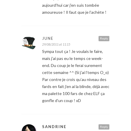
aujourd’hui car j’en suis tombée
amoureuse ! Il faut que je l’achète !
JUNE
Reply
29/08/2011 at 11:15
Sympa tout ça ! Je voulais le faire,
mais j’ai pas eu le temps ce week-
end. Du coup je le ferai surement
cette semaine ^^ (Si j’ai l’temps O_o)
Par contre je crois qu’au niveau des
fards en fait j’en ai la blinde, déjà avec
ma palette 100 fars de chez ELF ça
gonfle d’un coup ! xD
SANDRINE
Reply