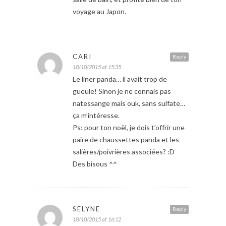
voyage au Japon.
CARI
Reply
18/10/2015 at 15:35
Le liner panda… il avait trop de
gueule! Sinon je ne connais pas
natessange mais ouk, sans sulfate…
ça m’intéresse.
Ps: pour ton noël, je dois t’offrir une
paire de chaussettes panda et les
salières/poivrières associées? :D
Des bisous ^^
SELYNE
Reply
18/10/2015 at 16:12