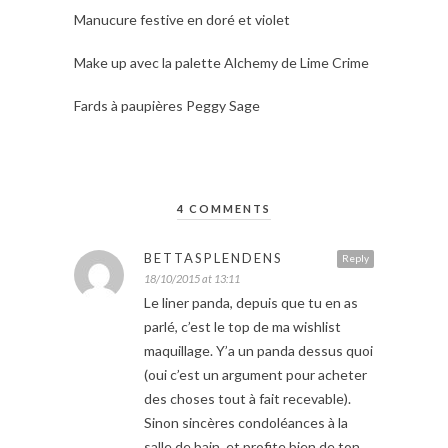
Manucure festive en doré et violet
Make up avec la palette Alchemy de Lime Crime
Fards à paupières Peggy Sage
4 COMMENTS
BETTASPLENDENS
Reply
18/10/2015 at 13:11
Le liner panda, depuis que tu en as
parlé, c’est le top de ma wishlist
maquillage. Y’a un panda dessus quoi
(oui c’est un argument pour acheter
des choses tout à fait recevable).
Sinon sincères condoléances à la
salle de bain, et profite bien de ton