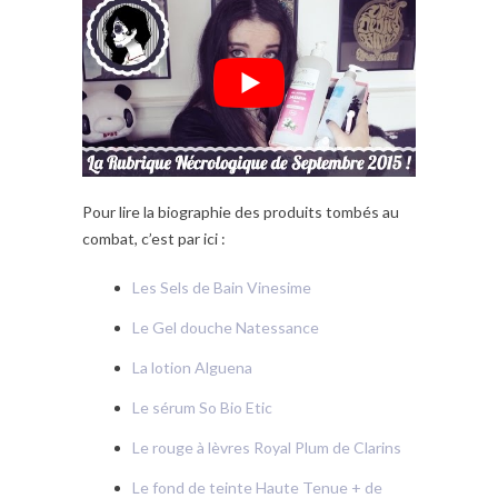
Pour lire la biographie des produits tombés au
combat, c’est par ici :
Les Sels de Bain Vinesime
Le Gel douche Natessance
La lotion Alguena
Le sérum So Bio Etic
Le rouge à lèvres Royal Plum de Clarins
Le fond de teinte Haute Tenue + de