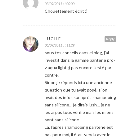
05/09/2011 at 00:00
Chouettement écrit :)
LUCILE
Reply
06/09/2011 at 11:29
sous tes conseils dans el blog, j’ai
investit dans la gamme pantene pro-
v aqua light ;) pas encore testé par
contre.
Sinon je réponds ici a une ancienne
question que tu avait posé, si on
avait des infos sur après shampooing
sans silicone… je dirais lush… je ne
les ai pas tous vérifié mais les miens
sont sans silicone…
Là, l’apres shampooing pantène est
pas pour moi, il était vendu avec le