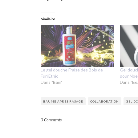
Similaire
Le gel douche Fraise des Bois de
Gel douc
Fun’Ethic
pour Noe
Dans "Bain"
Dans "Be
BAUME APRÈS RASAGE
COLLABORATION
GEL D
0 Comments