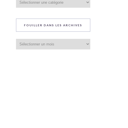
du
blog
FOUILLER DANS LES ARCHIVES
Fouiller
dans
les
archives