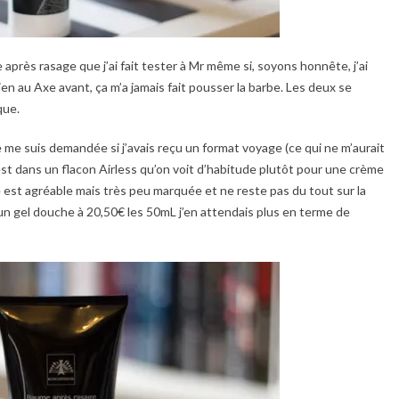
après rasage que j’ai fait tester à Mr même si, soyons honnête, j’ai
ien au Axe avant, ça m’a jamais fait pousser la barbe. Les deux se
que.
je me suis demandée si j’avais reçu un format voyage (ce qui ne m’aurait
 est dans un flacon Airless qu’on voit d’habitude plutôt pour une crème
e est agréable mais très peu marquée et ne reste pas du tout sur la
ur un gel douche à 20,50€ les 50mL j’en attendais plus en terme de