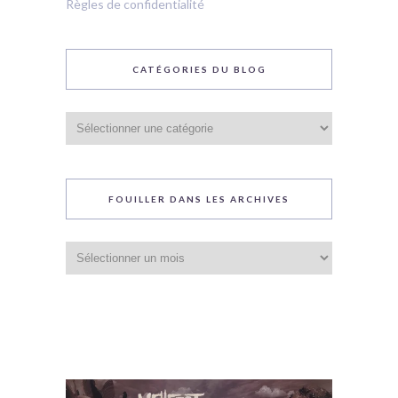
Règles de confidentialité
CATÉGORIES DU BLOG
Catégories
du
blog
FOUILLER DANS LES ARCHIVES
Fouiller
dans
les
archives