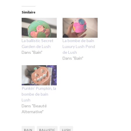
Similaire
La ballistic Secret
La bombe de bain
Garden de Lush
Luxury Lush Pond
Dans "Bain"
de Lush
Dans "Bain"
Punkin’ Pumpkin, la
bombe de bain
Lush
Dans "Beauté
Alternative"
BAIN
BALLISTIC
LUSH