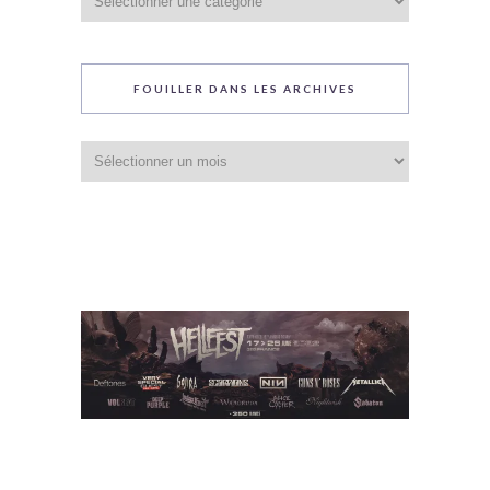
du
blog
FOUILLER DANS LES ARCHIVES
Fouiller
dans
les
archives