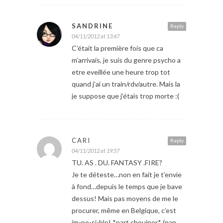
SANDRINE
Reply
04/11/2012 at 13:47
C’était la première fois que ca
m’arrivais, je suis du genre psycho a
etre eveillée une heure trop tot
quand j’ai un train/rdv/autre. Mais la
je suppose que j’étais trop morte :(
CARI
Reply
04/11/2012 at 19:57
TU. AS . DU. FANTASY .FIRE?
Je te déteste…non en fait je t’envie
à fond…depuis le temps que je bave
dessus! Mais pas moyens de me le
procurer, même en Belgique, c’est
im-po-si-ble! *part chouiner* (nan