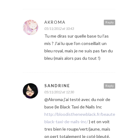
AKROMA
Reply
05/11/2012 at 10:43
Tu me diras sur quelle base tu l’as
mis ? J’ai lu que l’on conseillait un
bleu royal, mais je ne suis pas fan du
bleu (mais alors pas du tout !)
SANDRINE
Reply
05/11/2012 at 12:30
@Akroma j’ai testé avec du noir de
base (le Black Taxi de Nails Inc
http://bloodisthenewblack.fr/beaute/vernis-
black-taxi-de-nails-inc/
) et on voit
tres bien le rouge/vert/jaune, mais
on pert totalement le coté bleuté.