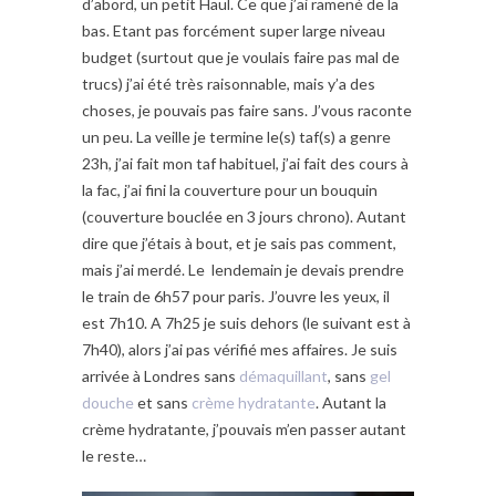
d’abord, un petit Haul. Ce que j’ai ramené de la
bas. Etant pas forcément super large niveau
budget (surtout que je voulais faire pas mal de
trucs) j’ai été très raisonnable, mais y’a des
choses, je pouvais pas faire sans. J’vous raconte
un peu. La veille je termine le(s) taf(s) a genre
23h, j’ai fait mon taf habituel, j’ai fait des cours à
la fac, j’ai fini la couverture pour un bouquin
(couverture bouclée en 3 jours chrono). Autant
dire que j’étais à bout, et je sais pas comment,
mais j’ai merdé. Le lendemain je devais prendre
le train de 6h57 pour paris. J’ouvre les yeux, il
est 7h10. A 7h25 je suis dehors (le suivant est à
7h40), alors j’ai pas vérifié mes affaires. Je suis
arrivée à Londres sans
démaquillant
, sans
gel
douche
et sans
crème hydratante
. Autant la
crème hydratante, j’pouvais m’en passer autant
le reste…