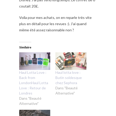
coutait 20£.
Voila pour mes achats, on en reparle très vite
plus en détail pour les revues :). J’ai quand
même été assez raisonnable non ?
Similaire
Haul Lotta Love :
Haul lotta love :
Back from
Butin soldesque
LondonHaul Lotta
chez Sephora
Love : Retour de
Dans "Beauté
Londres
Alternative"
Dans "Beauté
Alternative"