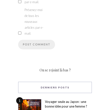
par e-mail.
Prévenez-moi
de tous les
nouveaux
articles par e-
mail.
On se rejoint là bas ?
DERNIERS POSTS
1
Voyager seule au Japon : une
bonne idée pour une femme ?