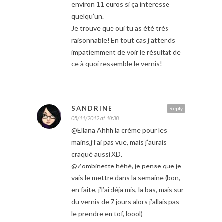
environ 11 euros si ça interesse
quelqu’un.
Je trouve que oui tu as été très
raisonnable! En tout cas j’attends
impatiemment de voir le résultat de
ce à quoi ressemble le vernis!
SANDRINE
Reply
05/11/2012 at 10:38
@Ellana Ahhh la crème pour les
mains,j’l’ai pas vue, mais j’aurais
craqué aussi XD.
@Zombinette héhé, je pense que je
vais le mettre dans la semaine (bon,
en faite, j’l’ai déja mis, la bas, mais sur
du vernis de 7 jours alors j’allais pas
le prendre en tof, loool)