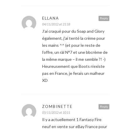
ELLANA
Reply
04/11/2012 at 21:18
J’ai craqué pour du Soap and Glory
également, j’ai tenté la crème pour
les mains ^^ (et pour le reste de
l’offre, un ràl N°7 et une bbcrème de
la même marque – il me semble ?! -)
Heureusement que Boots n’existe
pas en France, je ferais un malheur
XD
ZOMBINETTE
Reply
05/11/2012 at 10:11
Il y a actuellement 1 Fantasy Fire
neuf en vente sur eBay France pour