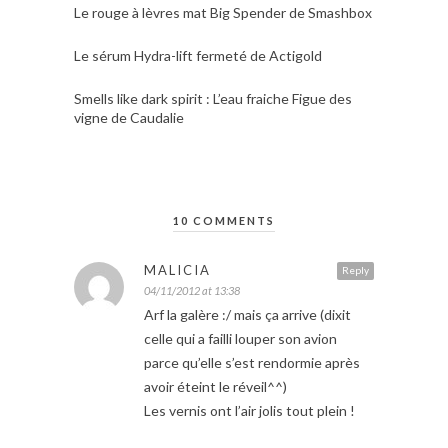
Le rouge à lèvres mat Big Spender de Smashbox
Le sérum Hydra-lift fermeté de Actigold
Smells like dark spirit : L’eau fraiche Figue des
vigne de Caudalie
10 COMMENTS
MALICIA
Reply
04/11/2012 at 13:38
Arf la galère :/ mais ça arrive (dixit
celle qui a failli louper son avion
parce qu’elle s’est rendormie après
avoir éteint le réveil^^)
Les vernis ont l’air jolis tout plein !