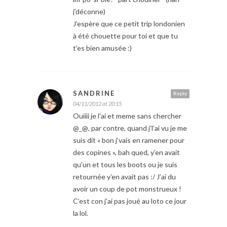
j’déconne)
J’espère que ce petit trip londonien
à été chouette pour toi et que tu
t’es bien amusée :)
SANDRINE
Reply
04/11/2012 at 20:15
Ouiiii je l’ai et meme sans chercher
@_@, par contre, quand j’l’ai vu je me
suis dit « bon j’vais en ramener pour
des copines », bah qued, y’en avait
qu’un et tous les boots ou je suis
retournée y’en avait pas :/ J’ai du
avoir un coup de pot monstrueux !
C’est con j’ai pas joué au loto ce jour
la lol.