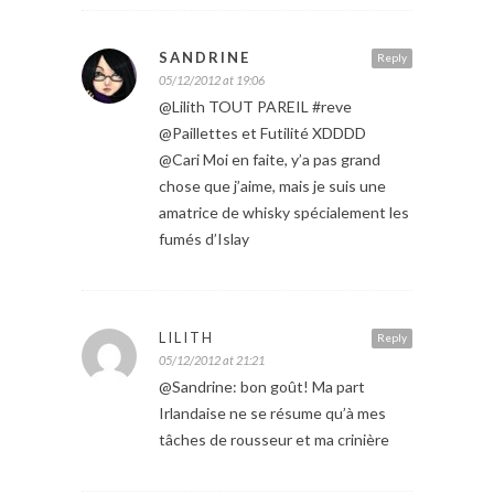
SANDRINE
Reply
05/12/2012 at 19:06
@Lilith TOUT PAREIL #reve
@Paillettes et Futilité XDDDD
@Cari Moi en faite, y’a pas grand
chose que j’aime, mais je suis une
amatrice de whisky spécialement les
fumés d’Islay
LILITH
Reply
05/12/2012 at 21:21
@Sandrine: bon goût! Ma part
Irlandaise ne se résume qu’à mes
tâches de rousseur et ma crinière