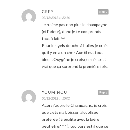
GREY
Reply
05/12/2012 at 22:16
Je n’aime pas non plus le champagne
(ni l’odeur), donc je te comprends
tout à fait ^^
Pour les gels douche à bulles je crois
qu’il y en a un chez Axe (il est tout
bleu… Oxygène je crois?), mais c’est
vrai que ça surprend la première fois.
YOUMINOU
Reply
06/12/2012 at 10:02
ALors j’adore le Champagne, je crois
que c’ets ma boisson alcoolisée
préférée ( à égalité avec la bière
peut etre? ^^ ), toujours est il que ce