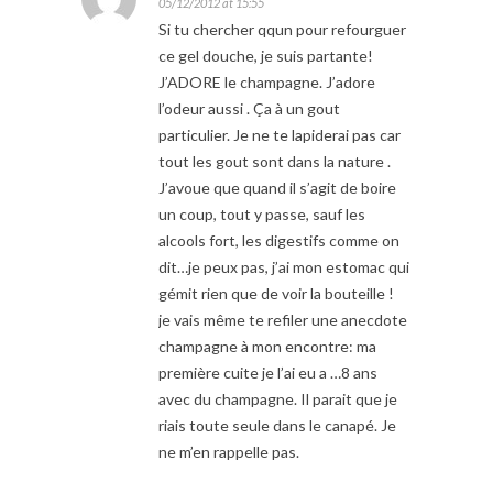
05/12/2012 at 15:55
Si tu chercher qqun pour refourguer
ce gel douche, je suis partante!
J’ADORE le champagne. J’adore
l’odeur aussi . Ça à un gout
particulier. Je ne te lapiderai pas car
tout les gout sont dans la nature .
J’avoue que quand il s’agit de boire
un coup, tout y passe, sauf les
alcools fort, les digestifs comme on
dit…je peux pas, j’ai mon estomac qui
gémit rien que de voir la bouteille !
je vais même te refiler une anecdote
champagne à mon encontre: ma
première cuite je l’ai eu a …8 ans
avec du champagne. Il parait que je
riais toute seule dans le canapé. Je
ne m’en rappelle pas.