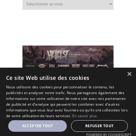
Fouiller
dans
les
archives
×
Ce site Web utilise des cookies
Nous utilisons des cookies pour personnaliser le contenu, les
publicités et analyser notre trafic. Nous partageons également des
informations sur votre utilisation de notre site avec nos partenaires
de publicité et d'analyse qui peuvent les combiner avec d'autres
informations que vous leur avez fournies ou qu'ils ont collectées lors
de votre utilisation de leurs services.
En savoir plus
(C) 2010 - 2026 - All Rights Reserved.
ACCEPTER TOUT
REFUSER TOUT
Designé et Customisé par Seraf' sur une base de Solopine
POWERED BY COOKIESCRIPT