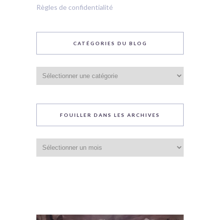
Règles de confidentialité
CATÉGORIES DU BLOG
Catégories
du
blog
FOUILLER DANS LES ARCHIVES
Fouiller
dans
les
archives