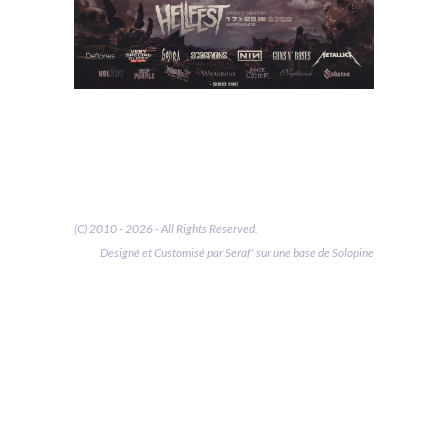
(C) 2010 - 2026 - All Rights Reserved.
Designé et Customisé par Seraf' sur une base de Solopine