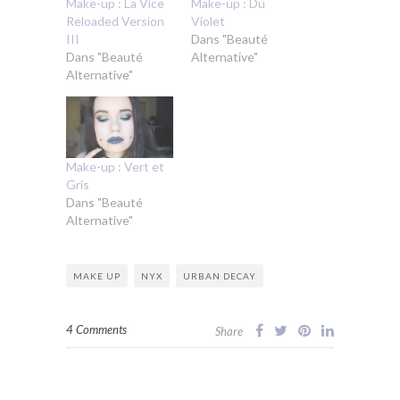
Make-up : La Vice
Make-up : Du
Reloaded Version
Violet
III
Dans "Beauté
Dans "Beauté
Alternative"
Alternative"
Make-up : Vert et
Gris
Dans "Beauté
Alternative"
MAKE UP
NYX
URBAN DECAY
4 Comments
Share