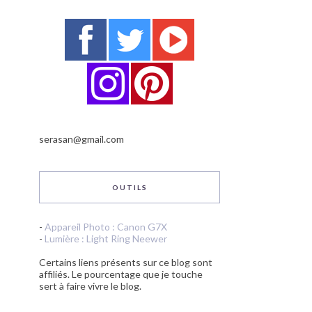
serasan@gmail.com
OUTILS
-
Appareil Photo : Canon G7X
-
Lumière : Light Ring Neewer
Certains liens présents sur ce blog sont
affiliés. Le pourcentage que je touche
sert à faire vivre le blog.