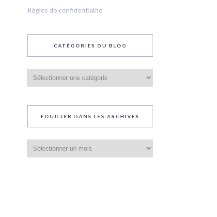
Règles de confidentialité
CATÉGORIES DU BLOG
Catégories
du
blog
FOUILLER DANS LES ARCHIVES
Fouiller
dans
les
archives