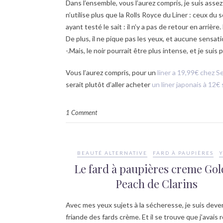
Dans l’ensemble, vous l’aurez compris, je suis asse
n’utilise plus que la Rolls Royce du Liner : ceux du 
ayant testé le sait : il n’y a pas de retour en arri
De plus, il ne pique pas les yeux, et aucune sensat
-.Mais, le noir pourrait être plus intense, et je suis
Vous l’aurez compris, pour un
liner a 19,99€ chez 
serait plutôt d’aller acheter
un liner japonais à 12
1 Comment
BEAUTÉ ALTERNATIVE
FARD À PAUPIÈRES
Le fard à paupières creme Go
Peach de Clarins
Avec mes yeux sujets à la sécheresse, je suis dev
friande des fards crème. Et il se trouve que j’avais 