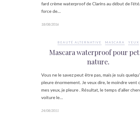
fard crème waterproof de Clarins au début de l’été
force de…
18/08/2016
BEAUTÉ ALTERNATIVE
MASCARA
YEUX
Mascara waterproof pour pet
nature.
Vous ne le savez peut être pas, mais je suis quelqu
pleure énormement. Je veux dire, le moindre vent 
mes yeux, je pleure . Résultat, le temps d’aller che
voiture le…
24/08/2011