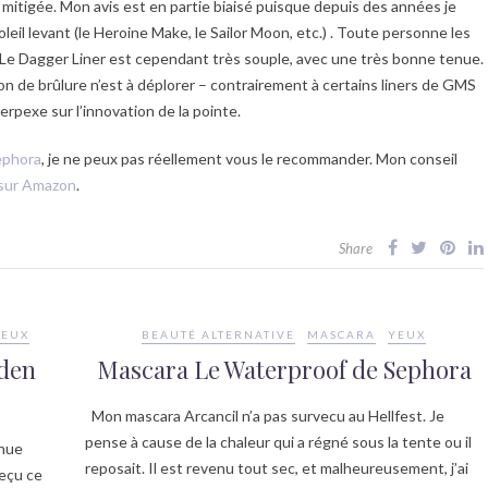
z mitigée. Mon avis est en partie biaisé puisque depuis des années je
soleil levant (le Heroine Make, le Sailor Moon, etc.) . Toute personne les
ère. Le Dagger Liner est cependant très souple, avec une très bonne tenue.
ion de brûlure n’est à déplorer – contrairement à certains liners de GMS
 perpexe sur l’innovation de la pointe.
Sephora
, je ne peux pas réellement vous le recommander. Mon conseil
€ sur Amazon
.
Share
YEUX
BEAUTÉ ALTERNATIVE
MASCARA
YEUX
lden
Mascara Le Waterproof de Sephora
Mon mascara Arcancil n’a pas survecu au Hellfest. Je
pense à cause de la chaleur qui a régné sous la tente ou il
enue
reposait. Il est revenu tout sec, et malheureusement, j’ai
reçu ce