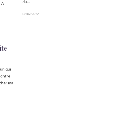
du…
. A
02/07/2012
ite
’un qui
contre
rcher ma